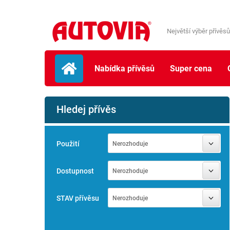
Největší výběr přívěsů
Nabídka přívěsů
Super cena
Hledej přívěs
Použití
Nerozhoduje
Dostupnost
Nerozhoduje
STAV přívěsu
Nerozhoduje