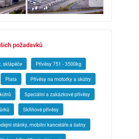
Vašich požadavků
y, sklápěče
Přívěsy 751 - 3500kg
Plata
Přívěsy na motorky a skútry
skútrů
Speciální a zakázkové přívěsy
tůrků
Skříňové přívěsy
odejní stánky, mobilní kanceláře a šatny