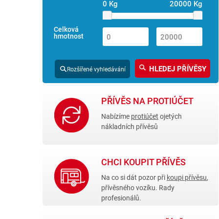
0 Kg
20000 Kg
Celková
hmotnost
Rozšířené vyhledávání
PŘÍVĚS NA PROTIÚČET
Nabízíme
protiúčet
ojetých
nákladních přívěsů
CHCI KOUPIT PŘÍVĚS
Na co si dát pozor při
koupi přívěsu
,
přívěsného vozíku. Rady
profesionálů.