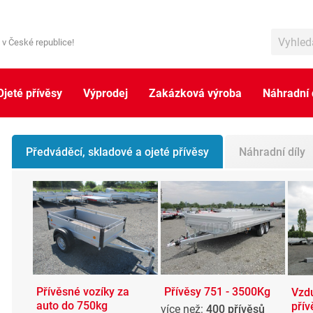
 v České republice!
Ojeté přívěsy
Výprodej
Zakázková výroba
Náhradní 
Předváděcí, skladové a ojeté přívěsy
Náhradní díly
Přívěsy 751 - 3500Kg
Přívěsné vozíky za
Vzd
auto do 750kg
přív
více než:
400 přívěsů