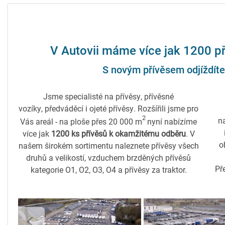
V Autovii máme více jak 1200 p
S novým přívěsem odjíždíte
Jsme specialisté na přívěsy, přívěsné
vozíky, předváděcí i ojeté přívěsy. Rozšířili jsme pro
2
n
Vás areál - na ploše přes 20 000 m
nyní nabízíme
více jak
1200 ks přívěsů k okamžitému odběru
. V
o
našem širokém sortimentu naleznete přívěsy všech
druhů a velikostí, vzduchem brzděných přívěsů
Př
kategorie O1, O2, O3, O4 a přívěsy za traktor.