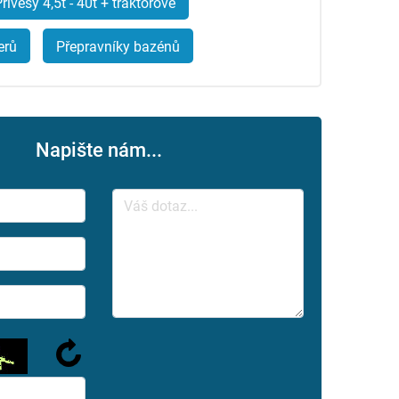
řívěsy 4,5t - 40t + traktorové
erů
Přepravníky bazénů
Napište nám...