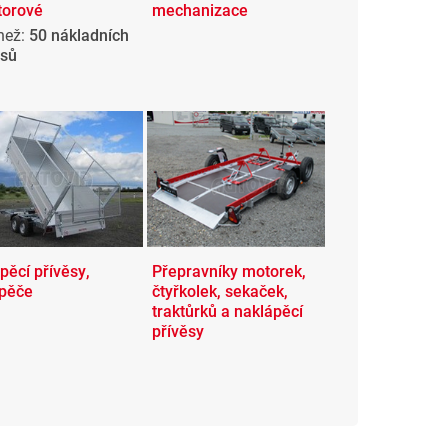
torové
mechanizace
 než:
50 nákladních
ěsů
pěcí přívěsy,
Přepravníky motorek,
ápěče
čtyřkolek, sekaček,
traktůrků a naklápěcí
přívěsy