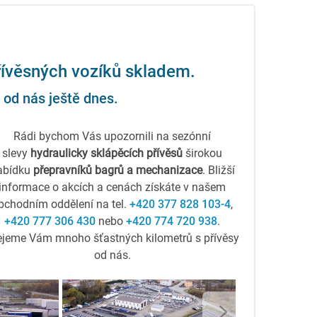
řívěsných vozíků skladem.
 od nás ještě dnes.
Rádi bychom Vás upozornili na sezónní
slevy
hydraulicky sklápěcích přívěsů
širokou
abídku
přepravníků bagrů a mechanizace
. Bližší
informace o akcích a cenách získáte v našem
bchodním oddělení na tel.
+420 377 828 103-4
,
+420 777 306 430
nebo
+420 774 720 938
.
ejeme Vám mnoho šťastných kilometrů s přívěsy
od nás.