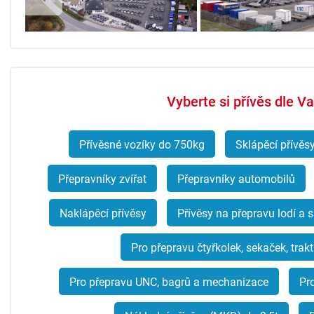
Vyberte si přívěs dle 
Přívěsné vozíky do 750kg
Sklápěcí přívěs
Přepravníky zvířat
Přepravníky automobilů
Naklápěcí přívěsy
Přívěsy na přepravu lodí a 
Pro přepravu čtyřkolek, sekaček, trak
Pro přepravu UNC, bagrů a mechanizace
Pr