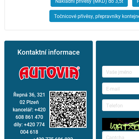
Nákladní přívěsy (MKD) do 3,5t
P
Točnicové přívěsy, přepravníky kontejn
Kontaktní informace
Řepná 36, 321
02 Plzeň
kancelář: +420
608 861 470
díly: +420 774
004 618