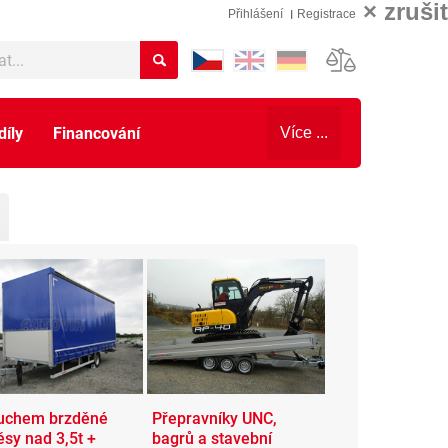
×
zrušit
Přihlášení
Registrace
díly
Financování
Více ...
uchem brzděné
Přepravníky UNC,
ěsy nad 3,5t +
bagrů a stavební