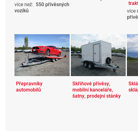
trak
více než:
550 přívěsných
vozíků
více
přív
Přepravníky
Skříňové přívěsy,
Sklá
automobilů
mobilní kanceláře,
skl
šatny, prodejní stánky