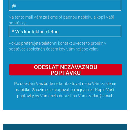
Na tento mail Vám zašleme případnou nabídku a kopii Vaší
poptávky.
Pokud preferujete telefonní kontakt uveďte to prosím v
poptávce společně s časem kdy Vám nejlépe volat.
ODESLAT NEZÁVAZNOU
POPTÁVKU
Po odeslání Vás budeme kontaktovat nebo Vám zašleme
nabídku. Snažíme se reagovat co nejrychleji. Kopie Vaší
poptávky by Vám měla dorazit na Vámi zadaný email.