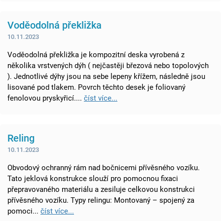
Voděodolná překližka
10.11.2023
Voděodolná překližka je kompozitní deska vyrobená z
několika vrstvených dýh ( nejčastěji březová nebo topolových
). Jednotlivé dýhy jsou na sebe lepeny křížem, následně jsou
lisované pod tlakem. Povrch těchto desek je foliovaný
fenolovou pryskyřicí....
číst více...
Reling
10.11.2023
Obvodový ochranný rám nad bočnicemi přívěsného vozíku.
Tato jeklová konstrukce slouží pro pomocnou fixaci
přepravovaného materiálu a zesiluje celkovou konstrukci
přívěsného vozíku. Typy relingu: Montovaný – spojený za
pomoci...
číst více...