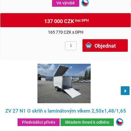
Ve výrobě
137 000 CZK
bez DPH
165 770 CZK s DPH
ZV 27 N1 O skříň s laminátovým víkem 2,50x1,48/1,65
Předváděcí přívěs
Skladem ihned k odběru