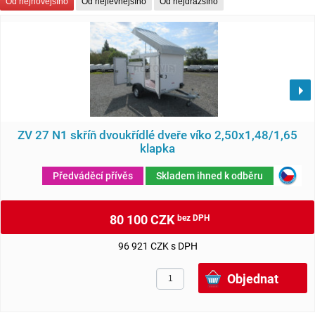
Od nejnovějšího
Od nejlevnějšího
Od nejdražšího
ZV 27 N1 skříň dvoukřídlé dveře víko 2,50x1,48/1,65
klapka
Předváděcí přívěs
Skladem ihned k odběru
80 100 CZK
bez DPH
96 921 CZK s DPH