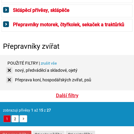
Sklápěcí přívěsy, sklápěče
Přepravníky motorek, čtyřkolek, sekaček a traktůrků
Přepravníky zvířat
POUŽITÉ FILTRY |
zrušit vše
nový, předváděcí a skladové, ojetý
Přeprava koní, hospodářských zvířat, psů
Další filtry
zobrazuji přívěsy
1
až
15
z
27
1
2