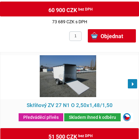
60 900 CZK
bez DPH
73 689 CZK s DPH
Skříňový ZV 27 N1 O 2,50x1,48/1,50
Předváděcí přívěs
Skladem ihned k odběru
51 500 CZK
bez DPH