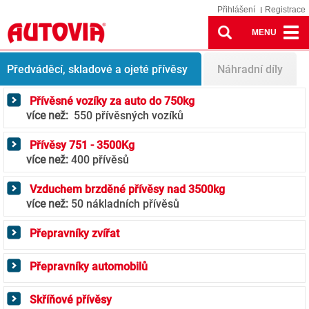
Přihlášení
Registrace
MENU
Přívěsy
Nabídka přívěsů
Předváděcí, skladové a ojeté přívěsy
Náhradní díly
Přívěsné vozíky za auto do 750kg
více než:
550 přívěsných vozíků
Přívěsy 751 - 3500Kg
více než:
400 přívěsů
Vzduchem brzděné přívěsy nad 3500kg
více než:
50 nákladních přívěsů
Přepravníky zvířat
Přepravníky automobilů
Skříňové přívěsy