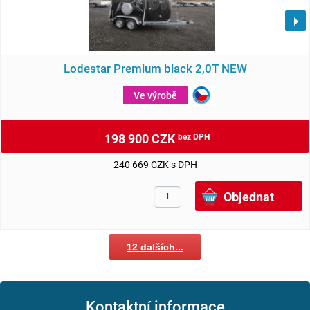
Lodestar Premium black 2,0T NEW
Ve výrobě
198 900 CZK
bez DPH
240 669 CZK s DPH
12 dalších...
Kontaktní informace