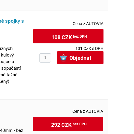
né spojky s
Cena z AUTOVIA
108 CZK
bez DPH
ažných
131 CZK s DPH
o kulový
pojce a
 sopučástí
ené tažné
šený)
Cena z AUTOVIA
292 CZK
bez DPH
 40mm - bez