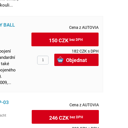
ouli...
TY BALL
Cena z AUTOVIA
150 CZK
bez DPH
pojení
182 CZK s DPH
andardní
 také
ipojeného
ím).
09,...
P-03
Cena z AUTOVIA
acht
246 CZK
bez DPH