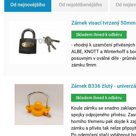
Od nejnovějšího
Od nejoblíbenějšího
Od nejlev
Zámek visací tvrzený 50mm
Skladem ihned k odběru
- vhodný k uzamčení přívěsných
ALBE, KNOTT a Winterhoff s b
posuvným v oválné díře - průmě
zámku 9mm
Zámek B336 žlutý - univerzá
Skladem ihned k odběru
Koule zámku se snadno zaklapn
spojky odpojeného přívěsu. Za
horního třemenu pak dojde k zaj
zámku a přívěs tak nelze připojit
Po odemčení stačí vytáhnout ho