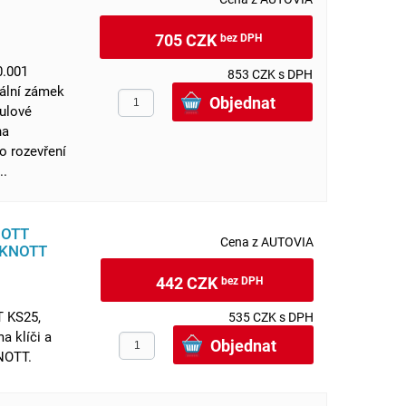
705 CZK
bez DPH
0.001
853 CZK s DPH
zální zámek
ulové
na
o rozevření
..
NOTT
Cena z AUTOVIA
a KNOTT
442 CZK
bez DPH
T KS25,
535 CZK s DPH
 klíči a
NOTT.