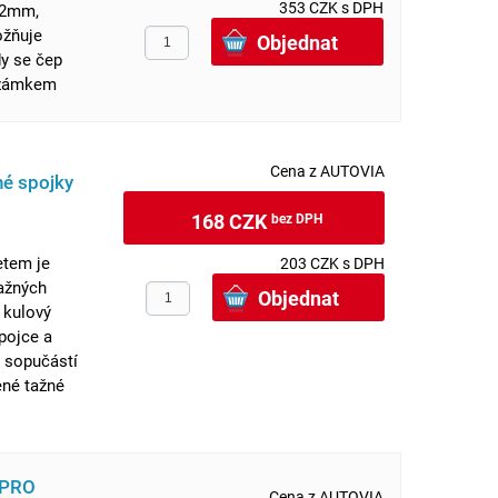
353 CZK s DPH
12mm,
ožňuje
y se čep
 zámkem
Cena z AUTOVIA
né spojky
168 CZK
bez DPH
tem je
203 CZK s DPH
ažných
o kulový
pojce a
 sopučástí
ené tažné
 PRO
Cena z AUTOVIA