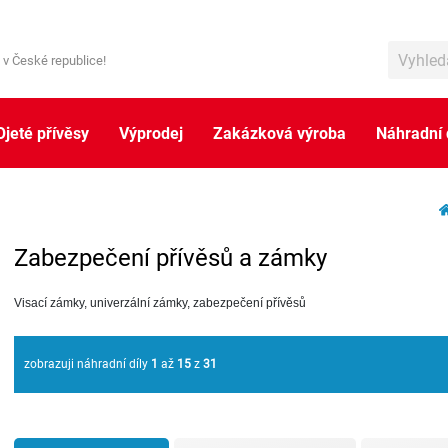
 v České republice!
Ojeté přívěsy
Výprodej
Zakázková výroba
Náhradní 
Zabezpečení přívěsů a zámky
Visací zámky, univerzální zámky, zabezpečení přívěsů
zobrazuji náhradní díly
1
až
15
z
31