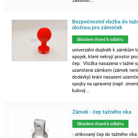
zasunutí...
Bezpečnostní vložka do taž
úložnou pro zámeček
Skladem ihned k odběru
univerzální doplněk k zámkům t
spojek, které nekryjí prostor pr
čep. Vložka nasazená v tažné s
uzamčená zámkem (zámek není
dodávky) brání nasazení uzamč
spojky na upravený (např. zmen
kulový...
Zámek - čep tažného oka
Skladem ihned k odběru
- zinkovaný čep do tažného oka