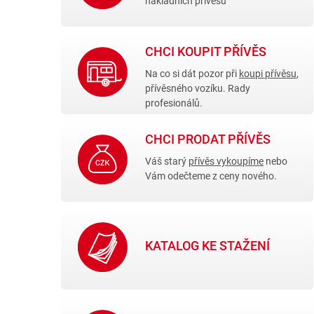
nákladních přívěsů
CHCI KOUPIT PŘÍVĚS
Na co si dát pozor při
koupi přívěsu
,
přívěsného vozíku. Rady
profesionálů.
CHCI PRODAT PŘÍVĚS
Váš starý
přívěs vykoupíme
nebo
Vám odečteme z ceny nového.
KATALOG KE STAŽENÍ