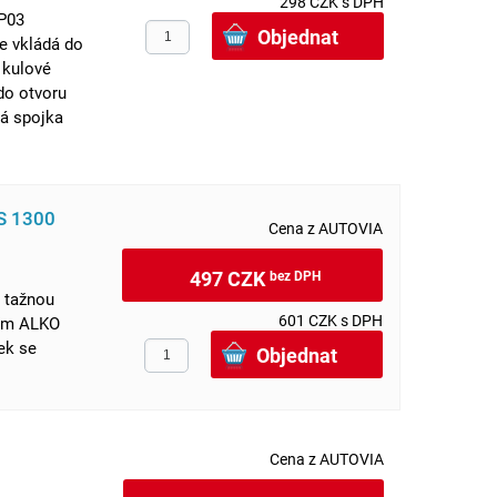
298 CZK s DPH
KP03
e vkládá do
 kulové
do otvoru
ná spojka
S 1300
Cena z AUTOVIA
497 CZK
bez DPH
 tažnou
601 CZK s DPH
ním ALKO
ek se
Cena z AUTOVIA