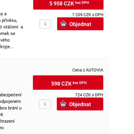
5 958 CZK
bez DPH
sy a
7 209 CZK s DPH
 přívěsu,
ti otáčení a
Zámek se
ového
ryje...
Cena z AUTOVIA
598 CZK
bez DPH
abezpečení
724 CZK s DPH
 odpojeném
box brání u
vě
ahrazení
ro