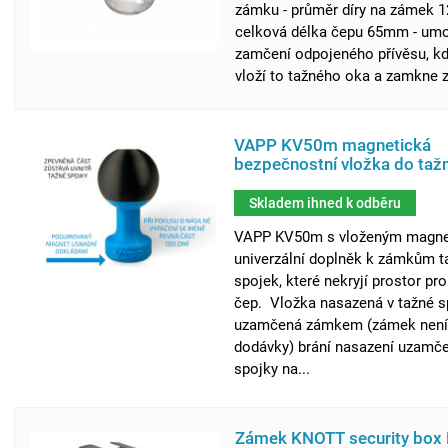
zámku - průměr díry na zámek 
celková délka čepu 65mm - um
zamčení odpojeného přívěsu, kd
vloží to tažného oka a zamkne
VAPP KV50m magnetická
bezpečnostní vložka do taž
Skladem ihned k odběru
VAPP KV50m s vloženým magne
univerzální doplněk k zámkům t
spojek, které nekryjí prostor pr
čep. Vložka nasazená v tažné s
uzamčená zámkem (zámek není
dodávky) brání nasazení uzamč
spojky na...
Zámek KNOTT security box