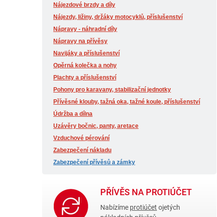
Nájezdové brzdy a díly
Nájezdy, ližiny, držáky motocyklů, příslušenství
Nápravy - náhradní díly
Nápravy na přívěsy
Navijáky a příslušenství
Opěrná kolečka a nohy
Plachty a příslušenství
Pohony pro karavany, stabilizační jednotky
Přívěsné klouby, tažná oka, tažné koule, příslušenství
Údržba a dílna
Uzávěry bočnic, panty, aretace
Vzduchové pérování
Zabezpečení nákladu
Zabezpečení přívěsů a zámky
PŘÍVĚS NA PROTIÚČET
Nabízíme
protiúčet
ojetých