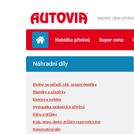
Největší výběr přívěsů
Nabídka přívěsů
Super cena
Náhradní díly
Bedny na nářadí, sítě, ostatní doplňky
Blatníky a zástěrky
Elektro a svítilny
Hydraulika sklápěcích přívěsů
Klíny a držáky
Kola, pneu, disky, držáky rezervních kol
Konstrukční díly