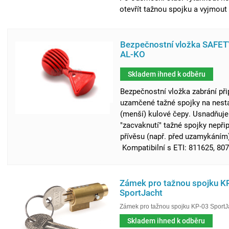
otevřít tažnou spojku a vyjmout k
Bezpečnostní vložka SAFE
AL-KO
Skladem ihned k odběru
Bezpečnostní vložka zabrání při
uzamčené tažné spojky na nest
(menší) kulové čepy. Usnadňuje
"zacvaknutí" tažné spojky nepř
přívěsu (např. před uzamykán
Kompatibilní s ETI: 811625, 8070
Zámek pro tažnou spojku K
SportJacht
Zámek pro tažnou spojku KP-03 SportJ
Skladem ihned k odběru