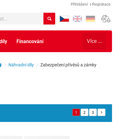
Přihlášení
Registrace
díly
Financování
Více ...
Náhradní díly
Zabezpečení přívěsů a zámky
1
2
3