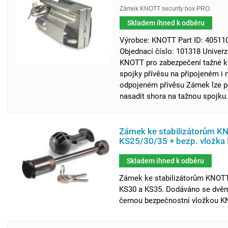
Zámek KNOTT security box PRO
Skladem ihned k odběru
Výrobce: KNOTT Part ID: 40511
Objednací číslo: 101318 Univer
KNOTT pro zabezpečení tažné k
spojky přívěsu na připojeném i 
odpojeném přívěsu Zámek lze p
nasadit shora na tažnou spojku.
Zámek ke stabilizátorům K
KS25/30/35 + bezp. vložk
Skladem ihned k odběru
Zámek ke stabilizátorům KNOT
KS30 a KS35. Dodáváno se dvěma
černou bezpečnostní vložkou K