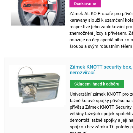
Očekáváme
Zámek AL-KO Prosafe pro přívě
karavany slouží k uzamčení kola
respektive jeho zablokování pro
znemožnění jízdy s přívěsem. 
osazuje na čep speciálního kol
šroubu a svým robustním tělem k
Zámek KNOTT security box,
nerozvírací
Skladem ihned k odběru
Univerzální zámek KNOTT pro z
tažné kulové spojky přívěsu na
přívěsu Zámek KNOTT Security 
většiny tažných spojek spolehli
demontáži tažné spojky a její n
spojkou bez zámku Tři polohy p