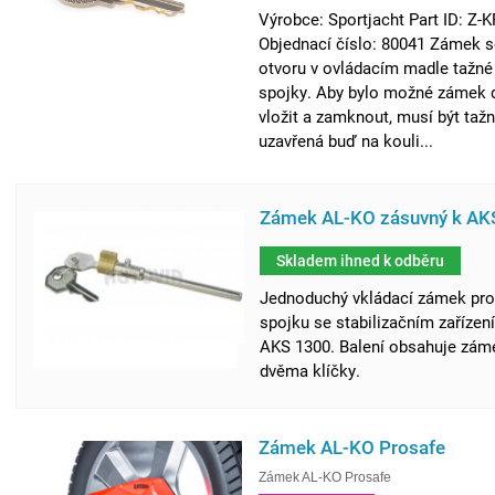
Výrobce: Sportjacht Part ID: Z-
Objednací číslo: 80041 Zámek s
otvoru v ovládacím madle tažné
spojky. Aby bylo možné zámek 
vložit a zamknout, musí být taž
uzavřená buď na kouli...
Zámek AL-KO zásuvný k AK
Skladem ihned k odběru
Jednoduchý vkládací zámek pro
spojku se stabilizačním zaříze
AKS 1300. Balení obsahuje zám
dvěma klíčky.
Zámek AL-KO Prosafe
Zámek AL-KO Prosafe