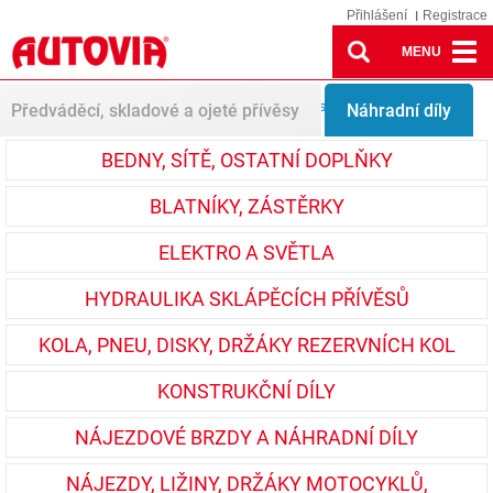
Přihlášení
Registrace
MENU
Náhradní díly
Hydraulika sklápěcích přívěsů
Předváděcí, skladové a ojeté přívěsy
Náhradní díly
BEDNY, SÍTĚ, OSTATNÍ DOPLŇKY
BLATNÍKY, ZÁSTĚRKY
ELEKTRO A SVĚTLA
HYDRAULIKA SKLÁPĚCÍCH PŘÍVĚSŮ
KOLA, PNEU, DISKY, DRŽÁKY REZERVNÍCH KOL
KONSTRUKČNÍ DÍLY
NÁJEZDOVÉ BRZDY A NÁHRADNÍ DÍLY
NÁJEZDY, LIŽINY, DRŽÁKY MOTOCYKLŮ,