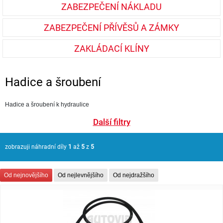
ZABEZPEČENÍ NÁKLADU
ZABEZPEČENÍ PŘÍVĚSŮ A ZÁMKY
ZAKLÁDACÍ KLÍNY
Hadice a šroubení
Hadice a šroubení k hydraulice
Další filtry
zobrazuji náhradní díly
1
až
5
z
5
Od nejnovějšího
Od nejlevnějšího
Od nejdražšího