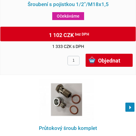
Šroubení s pojistkou 1/2"/M18x1,5
Očekáváme
1 102 CZK
bez DPH
1 333 CZK s DPH
Průtokový šroub komplet