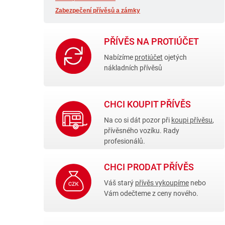
Zabezpečení přívěsů a zámky
PŘÍVĚS NA PROTIÚČET
Nabízíme
protiúčet
ojetých
nákladních přívěsů
CHCI KOUPIT PŘÍVĚS
Na co si dát pozor při
koupi přívěsu
,
přívěsného vozíku. Rady
profesionálů.
CHCI PRODAT PŘÍVĚS
Váš starý
přívěs vykoupíme
nebo
Vám odečteme z ceny nového.