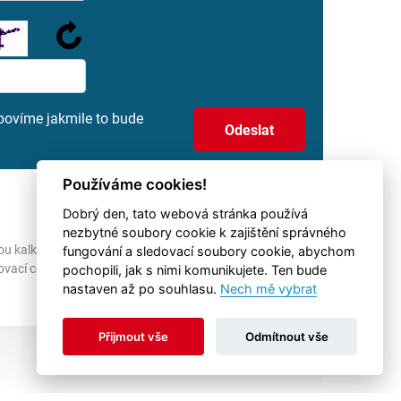
povíme jakmile to bude
Používáme cookies!
Dobrý den, tato webová stránka používá
nezbytné soubory cookie k zajištění správného
ou kalkulovány pro podnikatelské subjekty
fungování a sledovací soubory cookie, abychom
zovací ceny s RPSN od 7,9%.
pochopili, jak s nimi komunikujete. Ten bude
nastaven až po souhlasu.
Nech mě vybrat
Přijmout vše
Odmítnout vše