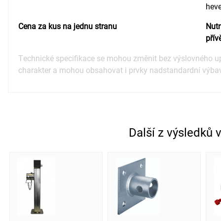
hev
Cena za kus na jednu stranu
Nutn
přív
Technické specifikace se mohou změnit bez výslovného up
charakter a mohou obsahovat i prvky nadstandardní výba
Další z výsledků 