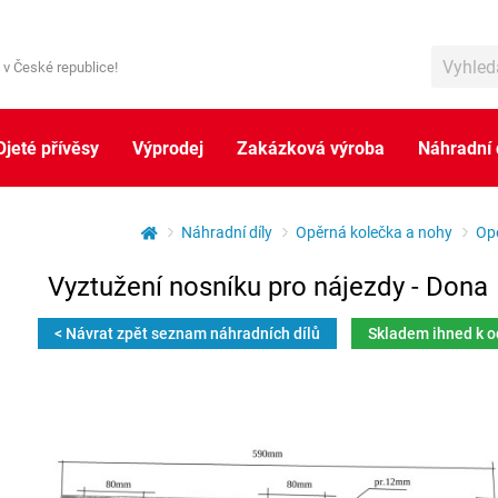
 v České republice!
Ojeté přívěsy
Výprodej
Zakázková výroba
Náhradní 
Náhradní díly
Opěrná kolečka a nohy
Op
Vyztužení nosníku pro nájezdy - Dona
< Návrat zpět seznam náhradních dílů
Skladem ihned k 