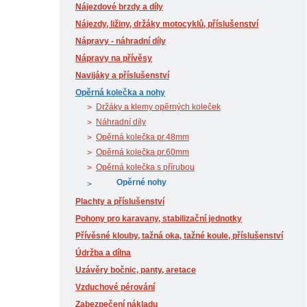
Nájezdové brzdy a díly
Nájezdy, ližiny, držáky motocyklů, příslušenství
Nápravy - náhradní díly
Nápravy na přívěsy
Navijáky a příslušenství
Opěrná kolečka a nohy
Držáky a klemy opěrných koleček
Náhradní díly
Opěrná kolečka pr.48mm
Opěrná kolečka pr.60mm
Opěrná kolečka s přírubou
Opěrné nohy
Plachty a příslušenství
Pohony pro karavany, stabilizační jednotky
Přívěsné klouby, tažná oka, tažné koule, příslušenství
Údržba a dílna
Uzávěry bočnic, panty, aretace
Vzduchové pérování
Zabezpečení nákladu