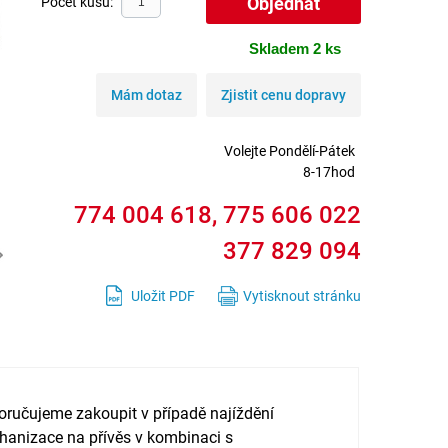
Počet kusů:
Skladem 2 ks
Mám dotaz
Zjistit cenu dopravy
Volejte
Pondělí-Pátek
8-17hod
774 004 618, 775 606 022
377 829 094
Uložit PDF
Vytisknout stránku
ručujeme zakoupit v případě najíždění
anizace na přívěs v kombinaci s