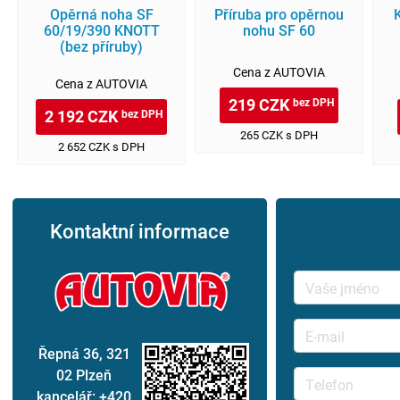
Opěrná noha SF
Příruba pro opěrnou
60/19/390 KNOTT
nohu SF 60
(bez příruby)
Cena z AUTOVIA
Cena z AUTOVIA
219 CZK
bez DPH
2 192 CZK
bez DPH
265 CZK s DPH
2 652 CZK s DPH
Kontaktní informace
Řepná 36, 321
02 Plzeň
kancelář: +420