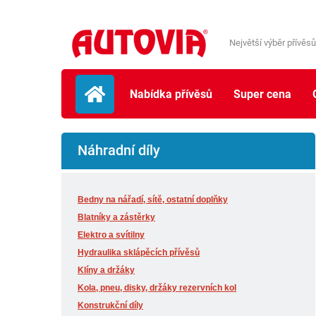
Největší výběr přívěsů
Nabídka přívěsů
Super cena
Náhradní díly
Bedny na nářadí, sítě, ostatní doplňky
Blatníky a zástěrky
Elektro a svítilny
Hydraulika sklápěcích přívěsů
Klíny a držáky
Kola, pneu, disky, držáky rezervních kol
Konstrukční díly