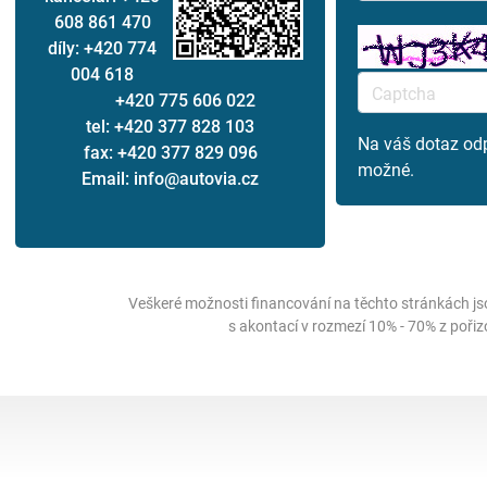
608 861 470
díly: +420 774
004 618
+420 775 606 022
tel: +420 377 828 103
Na váš dotaz od
fax: +420 377 829 096
možné.
Email: info@autovia.cz
Veškeré možnosti financování na těchto stránkách js
s akontací v rozmezí 10% - 70% z poři