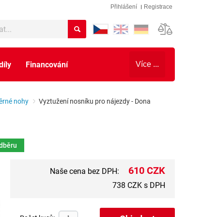
Přihlášení
Registrace
díly
Financování
Více ...
ěrné nohy
Vyztužení nosníku pro nájezdy - Dona
odběru
610 CZK
Naše cena bez DPH:
738 CZK s DPH