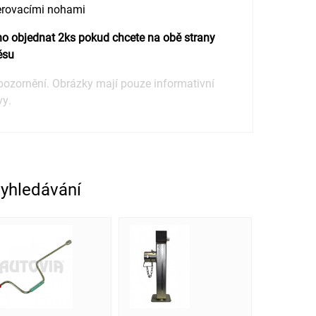
erovacími nohami
o objednat 2ks pokud chcete na obě strany
ěsu
ozornění. Obrázky mají pouze informativní
vy.
vyhledávání