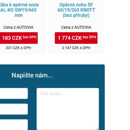
Klika k opěrné noze
Opěrná noha SF
AL-KO SW19/665
60/19/265 KNOTT
mm
(bez příruby)
Cena z AUTOVIA
Cena z AUTOVIA
183 CZK
1 774 CZK
bez DPH
bez DPH
221 CZK s DPH
2 147 CZK s DPH
Napište nám...