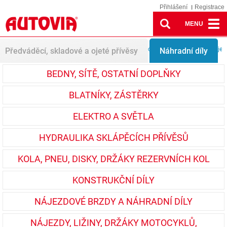
Přihlášení
Registrace
MENU
Náhradní díly
Nájezdy, ližiny, držáky motocyklů, příslušenství
Nájez
Předváděcí, skladové a ojeté přívěsy
Náhradní díly
BEDNY, SÍTĚ, OSTATNÍ DOPLŇKY
BLATNÍKY, ZÁSTĚRKY
ELEKTRO A SVĚTLA
HYDRAULIKA SKLÁPĚCÍCH PŘÍVĚSŮ
KOLA, PNEU, DISKY, DRŽÁKY REZERVNÍCH KOL
KONSTRUKČNÍ DÍLY
NÁJEZDOVÉ BRZDY A NÁHRADNÍ DÍLY
NÁJEZDY, LIŽINY, DRŽÁKY MOTOCYKLŮ,