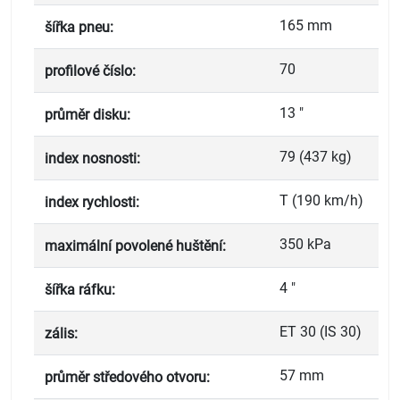
165 mm
šířka pneu:
70
profilové číslo:
13 "
průměr disku:
79 (437 kg)
index nosnosti:
T (190 km/h)
index rychlosti:
350 kPa
maximální povolené huštění:
4 "
šířka ráfku:
ET 30 (IS 30)
zális:
57 mm
průměr středového otvoru: