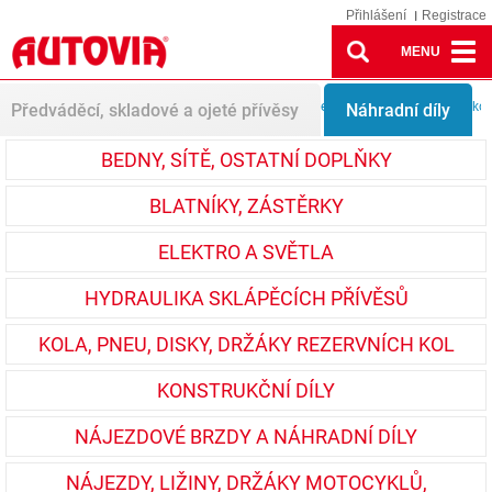
Přihlášení
Registrace
MENU
Náhradní díly
Kola, pneu, disky, držáky rezervních kol
Kompletní kol
Předváděcí, skladové a ojeté přívěsy
Náhradní díly
BEDNY, SÍTĚ, OSTATNÍ DOPLŇKY
BLATNÍKY, ZÁSTĚRKY
ELEKTRO A SVĚTLA
HYDRAULIKA SKLÁPĚCÍCH PŘÍVĚSŮ
KOLA, PNEU, DISKY, DRŽÁKY REZERVNÍCH KOL
KONSTRUKČNÍ DÍLY
NÁJEZDOVÉ BRZDY A NÁHRADNÍ DÍLY
NÁJEZDY, LIŽINY, DRŽÁKY MOTOCYKLŮ,