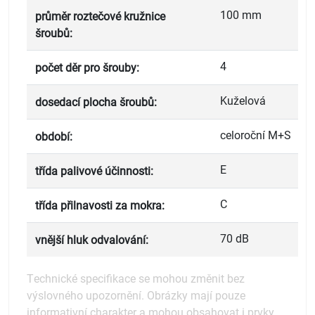
100 mm
průměr roztečové kružnice
šroubů:
4
počet děr pro šrouby:
Kuželová
dosedací plocha šroubů:
celoroční M+S
období:
E
třída palivové účinnosti:
C
třída přilnavosti za mokra:
70 dB
vnější hluk odvalování:
Technické specifikace se mohou změnit bez
výslovného upozornění. Obrázky mají pouze
informativní charakter a mohou obsahovat i prvky