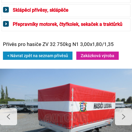
Sklápěcí přívěsy, sklápěče
Přepravníky motorek, čtyřkolek, sekaček a traktůrků
Přívěs pro hasiče ZV 32 750kg N1 3,00x1,80/1,35
< Návrat zpět na seznam přívěsů
Zakázková výroba