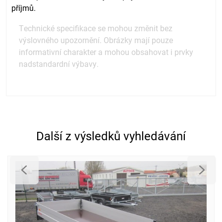
příjmů.
Technické specifikace se mohou změnit bez
výslovného upozornění. Obrázky mají pouze
informativní charakter a mohou obsahovat i prvky
nadstandardní výbavy.
Další z výsledků vyhledávání