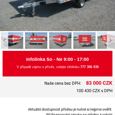
Infolinka So - Ne 9:00 - 17:00
V případě zájmu o přívěs, volejte infolinku
777 306 430
83 000 CZK
Naše cena bez DPH:
100 430 CZK s DPH
Aktuální dostupnost přívěsu je nutné si nejprve ověřit.
Při financování záruka na přívěsy 4 roky!!!