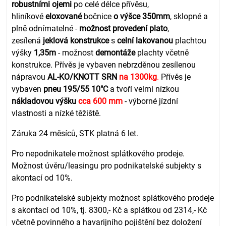
robustními ojemi
po celé délce přívěsu,
hliníkové
eloxované
bočnice
o výšce 350mm
, sklopné a
plně odnímatelné -
možnost provedení plato
,
zesílená
jeklová
konstrukce
s
celní lakovanou
plachtou
výšky
1,35m
- možnost
demontáže
plachty včetně
konstrukce
.
Přívěs je vybaven nebrzděnou zesílenou
nápravou
AL-KO/KNOTT SRN
na 1300kg
.
Přívěs je
vybaven
pneu 195/55 10"C
a tvoří velmi nízkou
nákladovou výšku
cca 600 mm
- výborné jízdní
vlastnosti a nízké těžiště.
Záruka 24 měsíců, STK platná 6 let.
Pro nepodnikatele možnost splátkového prodeje.
Možnost úvěru/leasingu pro podnikatelské subjekty s
akontací od 10%.
Pro podnikatelské subjekty možnost splátkového prodeje
s akontací od 10%, tj. 8300,- Kč a splátkou od 2314,- Kč
včetně povinného a havarijního pojištění bez doložení