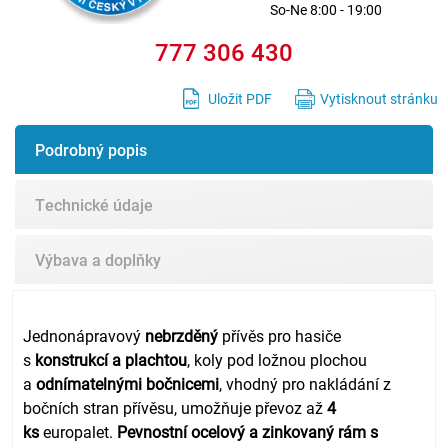
So-Ne 8:00 - 19:00
777 306 430
Uložit PDF
Vytisknout stránku
Podrobný popis
Technické údaje
Výbava a doplňky
Jednonápravový
nebrzděný
přívěs pro hasiče
s
konstrukcí a plachtou
, koly pod ložnou plochou
a
odnímatelnými bočnicemi
, vhodný pro nakládání z
bočních stran přívěsu, umožňuje převoz až
4
ks
europalet.
Pevnostní ocelový a zinkovaný rám s