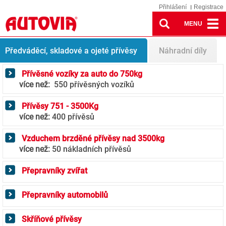
Přihlášení
Registrace
MENU
Přívěsy
Předváděcí, skladové a ojeté přívěsy
Náhradní díly
Přívěsné vozíky za auto do 750kg
více než:
550 přívěsných vozíků
Přívěsy 751 - 3500Kg
více než:
400 přívěsů
Vzduchem brzděné přívěsy nad 3500kg
více než:
50 nákladních přívěsů
Přepravníky zvířat
Přepravníky automobilů
Skříňové přívěsy