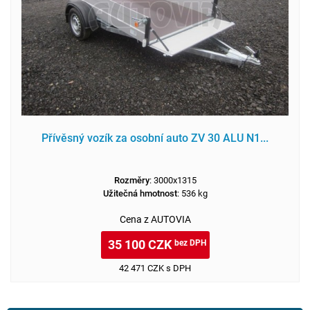
Přívěsný vozík za osobní auto ZV 30 ALU N1...
Rozměry
: 3000x1315
Užitečná hmotnost
: 536 kg
Cena z AUTOVIA
35 100 CZK
bez DPH
42 471 CZK s DPH