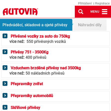
Přihlášení
Registrace
MENU
Přívěsy
Nabídka přívěsů
Přepravníky zvířat
Předváděcí, skladové a ojeté přívěsy
Náhradní díly
Přívěsné vozíky za auto do 750kg
více než:
550 přívěsných vozíků
Přívěsy 751 - 3500Kg
více než:
400 přívěsů
Vzduchem brzděné přívěsy nad 3500kg
více než:
50 nákladních přívěsů
Přepravníky zvířat
Přepravníky automobilů
Skříňové přívěsy