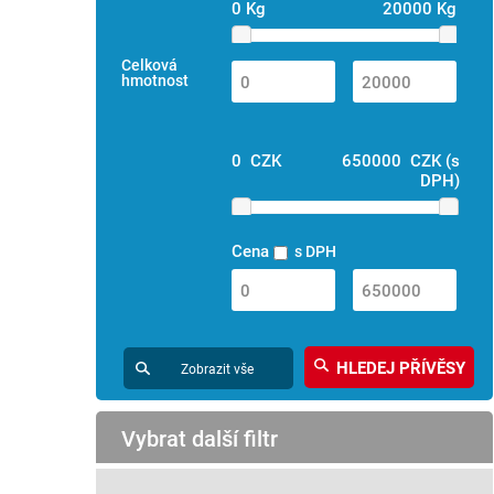
0 Kg
20000 Kg
Celková
hmotnost
0 CZK
650000 CZK (s
DPH)
Cena
s DPH
Zobrazit vše
Vybrat další filtr