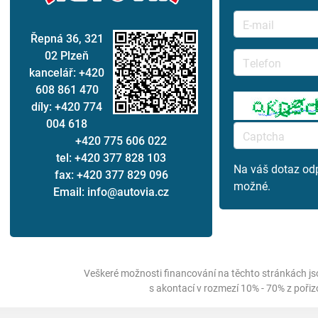
Řepná 36, 321
02 Plzeň
kancelář: +420
608 861 470
díly: +420 774
004 618
+420 775 606 022
tel: +420 377 828 103
Na váš dotaz od
fax: +420 377 829 096
možné.
Email: info@autovia.cz
Veškeré možnosti financování na těchto stránkách js
s akontací v rozmezí 10% - 70% z poři