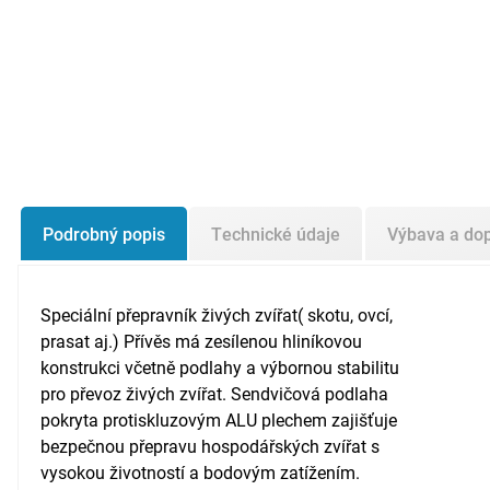
Podrobný popis
Technické údaje
Výbava a do
Speciální přepravník živých zvířat( skotu, ovcí,
prasat aj.) Přívěs má zesílenou hliníkovou
konstrukci včetně podlahy a výbornou stabilitu
pro převoz živých zvířat. Sendvičová podlaha
pokryta protiskluzovým ALU plechem zajišťuje
bezpečnou přepravu hospodářských zvířat s
vysokou životností a bodovým zatížením.