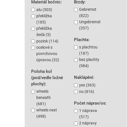
Materiál bočnic:
Brzdy:
Gebremst
alu (503)
(822)
překližka
Ungebremst
(185)
(357)
překližka
šedá (5)
Plachta:
pozink (114)
s plachtou
ocelové s
(187)
povrchovou
bez plachty
úpravou (32)
(984)
Poloha kol
Naklápění:
(pod/vedle ložné
plochy):
yes (363)
wheels
no (816)
beneath
Počet náprav/os:
(681)
wheels next
1 náprava
(498)
(517)
2 nápravy