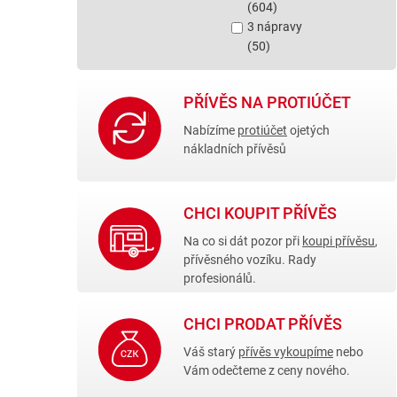
(604)
3 nápravy
(50)
PŘÍVĚS NA PROTIÚČET
Nabízíme
protiúčet
ojetých
nákladních přívěsů
CHCI KOUPIT PŘÍVĚS
Na co si dát pozor při
koupi přívěsu
,
přívěsného vozíku. Rady
profesionálů.
CHCI PRODAT PŘÍVĚS
Váš starý
přívěs vykoupíme
nebo
Vám odečteme z ceny nového.