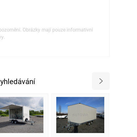
ozornění. Obrázky mají pouze informativní
vy.
vyhledávání