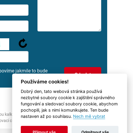
povíme jakmile to bude
Používáme cookies!
Dobrý den, tato webová stránka používá
nezbytné soubory cookie k zajištění správného
fungování a sledovací soubory cookie, abychom
pochopili, jak s nimi komunikujete. Ten bude
ou kalkulovány pro podnikatelské subjekty
nastaven až po souhlasu.
Nech mě vybrat
zovací ceny s RPSN od 7,9%.
Přijmout vše
Odmítnout vše