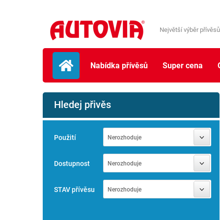
Největší výběr přívěsů
Nabídka přívěsů
Super cena
Hledej přivěs
Použití
Nerozhoduje
Dostupnost
Nerozhoduje
STAV přívěsu
Nerozhoduje