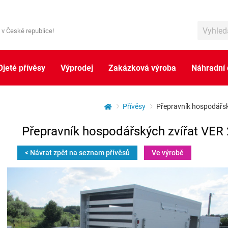
 v České republice!
Ojeté přívěsy
Výprodej
Zakázková výroba
Náhradní 
Přívěsy
Přepravník hospodářsk
Přepravník hospodářských zvířat VER 
< Návrat zpět na seznam přívěsů
Ve výrobě