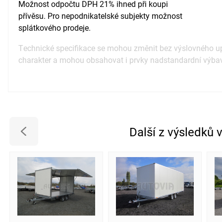
Možnost odpočtu DPH 21% ihned při koupi
přívěsu. Pro nepodnikatelské subjekty možnost
splátkového prodeje.
Technické specifikace se mohou změnit bez výslovného up
charakter a mohou obsahovat i prvky nadstandardní výba
Další z výsledků 