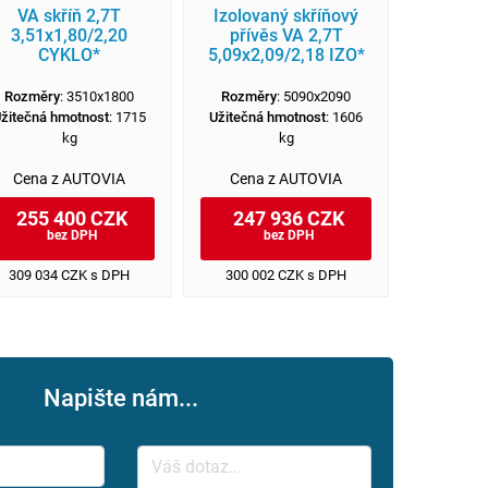
VA skříň 2,7T
Izolovaný skříňový
Skříňov
3,51x1,80/2,20
přívěs VA 2,7T
2,0T 3,
CYKLO*
5,09x2,09/2,18 IZO*
Rozměry
: 3510x1800
Rozměry
: 5090x2090
Rozměr
žitečná hmotnost
: 1715
Užitečná hmotnost
: 1606
Užitečná 
kg
kg
Cena z AUTOVIA
Cena z AUTOVIA
Cena 
255 400 CZK
247 936 CZK
242
bez DPH
bez DPH
b
309 034 CZK s DPH
300 002 CZK s DPH
293 18
Napište nám...