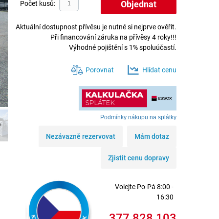
Počet kusů:
Aktuální dostupnost přívěsu je nutné si nejprve ověřit.
Při financování záruka na přívěsy 4 roky!!!
Výhodné pojištění s 1% spoluúčastí.
Porovnat
Hlídat cenu
Podmínky nákupu na splátky
Nezávazně rezervovat
Mám dotaz
Zjistit cenu dopravy
Volejte
Po-Pá 8:00 -
16:30
377 828 103