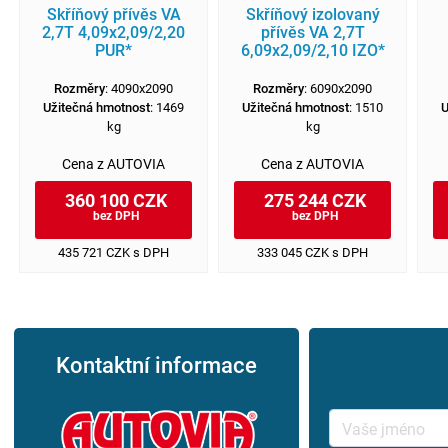
Skříňový přívěs VA
Skříňový izolovaný
2,7T 4,09x2,09/2,20
přívěs VA 2,7T
PUR*
6,09x2,09/2,10 IZO*
Rozměry
: 4090x2090
Rozměry
: 6090x2090
Užitečná hmotnost
: 1469
Užitečná hmotnost
: 1510
U
kg
kg
Cena z AUTOVIA
Cena z AUTOVIA
360 100 CZK
275 244 CZK
bez DPH
bez DPH
435 721 CZK s DPH
333 045 CZK s DPH
Kontaktní informace