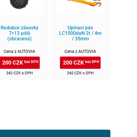
Redukce zásuvky
Upínací pás
Upí
7>13 pólů
LC1000daN 2t / 4m
LC1000
(obrácená)
/ 35mm
/
Cena z AUTOVIA
Cena z AUTOVIA
Cena 
200 CZK
200 CZK
200 
bez DPH
bez DPH
242 CZK s DPH
242 CZK s DPH
242 