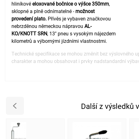
hliníkové
eloxované bočnice o výšce 350mm
,
sklopné a plně odnímatelné -
možnost
provedení plato.
Přívěs je vybaven značkovou
nebrzděnou německou nápravou
AL-
KO/KNOTT SRN
, 13" pneu s vysokým nájezdem
kilometrů a výbornými jízdními vlastnostmi.
Technické specifikace se mohou změnit bez výslovného up
charakter a mohou obsahovat i prvky nadstandardní výba
Další z výsledků 