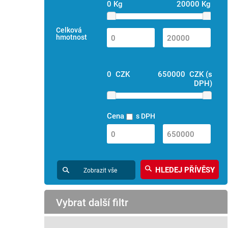
0 Kg
20000 Kg
Celková
hmotnost
0 CZK
650000 CZK (s
DPH)
Cena
s DPH
Zobrazit vše
Vybrat další filtr