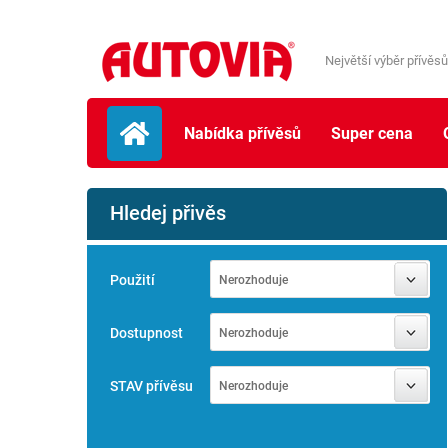
Největší výběr přívěsů
Nabídka přívěsů
Super cena
Hledej přivěs
Použití
Nerozhoduje
Dostupnost
Nerozhoduje
STAV přívěsu
Nerozhoduje