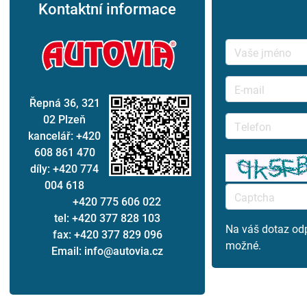
Kontaktní informace
Řepná 36, 321
02 Plzeň
kancelář: +420
608 861 470
díly: +420 774
004 618
+420 775 606 022
tel: +420 377 828 103
Na váš dotaz od
fax: +420 377 829 096
možné.
Email: info@autovia.cz