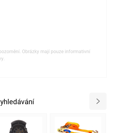
ozornění. Obrázky mají pouze informativní
vy.
vyhledávání