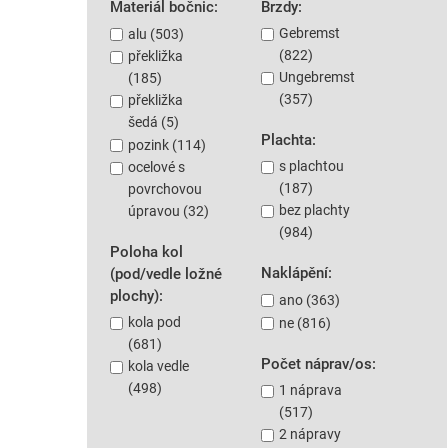
Materiál bočnic:
Brzdy:
Gebremst
alu (503)
(822)
překližka
Ungebremst
(185)
(357)
překližka
šedá (5)
Plachta:
pozink (114)
s plachtou
ocelové s
(187)
povrchovou
bez plachty
úpravou (32)
(984)
Poloha kol
Naklápění:
(pod/vedle ložné
plochy):
ano (363)
kola pod
ne (816)
(681)
Počet náprav/os:
kola vedle
(498)
1 náprava
(517)
2 nápravy