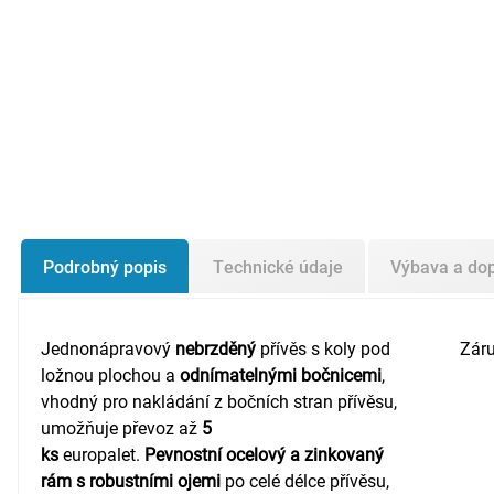
Podrobný popis
Technické údaje
Výbava a do
Jednonápravový
nebrzděný
přívěs s koly pod
Záru
ložnou plochou a
odnímatelnými bočnicemi
,
vhodný pro nakládání z bočních stran přívěsu,
umožňuje převoz až
5
ks
europalet.
Pevnostní ocelový a zinkovaný
rám s robustními ojemi
po celé délce přívěsu,