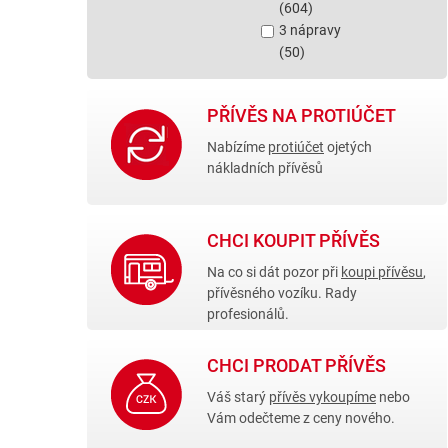
(604)
3 nápravy
(50)
PŘÍVĚS NA PROTIÚČET
Nabízíme
protiúčet
ojetých
nákladních přívěsů
CHCI KOUPIT PŘÍVĚS
Na co si dát pozor při
koupi přívěsu
,
přívěsného vozíku. Rady
profesionálů.
CHCI PRODAT PŘÍVĚS
Váš starý
přívěs vykoupíme
nebo
Vám odečteme z ceny nového.