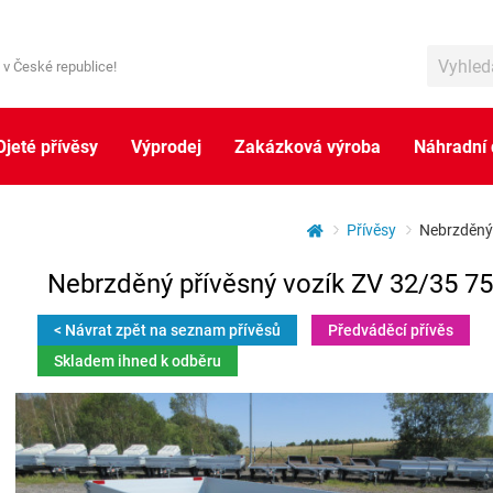
 v České republice!
Ojeté přívěsy
Výprodej
Zakázková výroba
Náhradní 
Přívěsy
Nebrzděný 
Nebrzděný přívěsný vozík ZV 32/35 75
< Návrat zpět na seznam přívěsů
Předváděcí přívěs
Skladem ihned k odběru