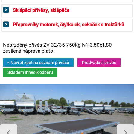
Sklápěcí přívěsy, sklápěče
Přepravníky motorek, čtyřkolek, sekaček a traktůrků
Nebrzděný přívěs ZV 32/35 750kg N1 3,50x1,80
zesílená náprava plato
< Návrat zpět na seznam přívěsů
Předváděcí přívěs
Skladem ihned k odběru