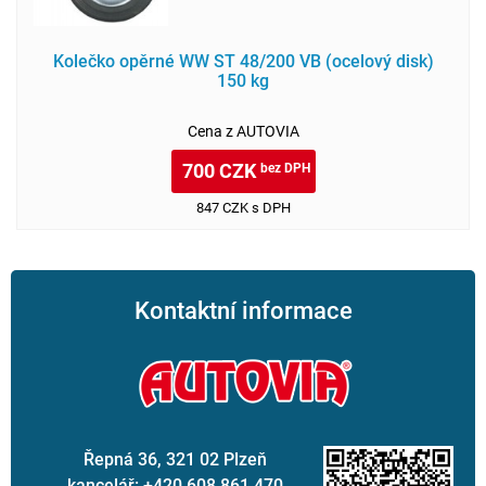
Kolečko opěrné WW ST 48/200 VB (ocelový disk)
150 kg
Cena z AUTOVIA
700 CZK
bez DPH
847 CZK s DPH
Kontaktní informace
Řepná 36, 321 02 Plzeň
kancelář: +420 608 861 470