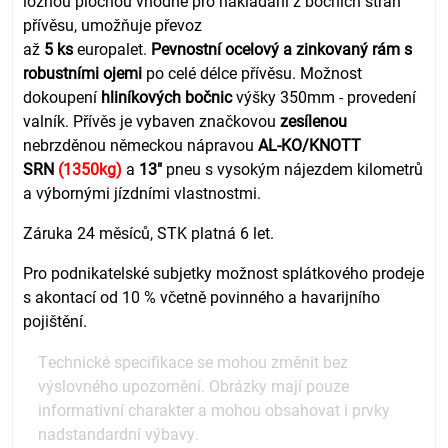
ložnou plochou vhodné pro nakládání z bočních stran
přívěsu, umožňuje převoz
až
5
ks
europalet.
Pevnostní ocelový a zinkovaný rám s
robustními ojemi
po celé délce přívěsu. Možnost
dokoupení
hliníkových bočnic
výšky 350mm - provedení
valník. Přívěs je vybaven značkovou
zesílenou
nebrzděnou německou nápravou
AL-KO/KNOTT
SRN
(1350kg)
a
13"
pneu s vysokým nájezdem kilometrů
a výbornými jízdními vlastnostmi.
Záruka 24 měsíců, STK platná 6 let.
Pro podnikatelské subjetky možnost splátkového prodeje
s akontací od 10 % včetně povinného a havarijního
pojištění.
Technické specifikace se mohou změnit bez
výslovného upozornění. Obrázky mají pouze
informativní charakter a mohou obsahovat i prvky
nadstandardní výbavy.