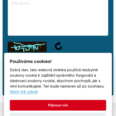
Používáme cookies!
Dobrý den, tato webová stránka používá nezbytné
Na váš dotaz odpovíme jakmile to bude možné.
soubory cookie k zajištění správného fungování a
sledovací soubory cookie, abychom pochopili, jak s
nimi komunikujete. Ten bude nastaven až po souhlasu.
Nech mě vybrat
Přijmout vše
© Všechna práva vyhrazena
Autovia.cz
-
přívěsy