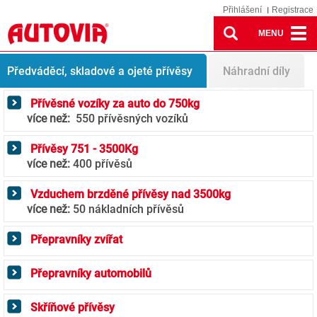
Přihlášení
Registrace
MENU
Přívěsy
Předváděcí, skladové a ojeté přívěsy
Náhradní díly
Přívěsné vozíky za auto do 750kg
více než:
550 přívěsných vozíků
Přívěsy 751 - 3500Kg
více než:
400 přívěsů
Vzduchem brzděné přívěsy nad 3500kg
více než:
50 nákladních přívěsů
Přepravníky zvířat
Přepravníky automobilů
Skříňové přívěsy