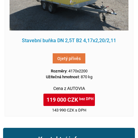
Stavební buňka DN 2,5T B2 4,17x2,20/2,11
Ojetý přívěs
Rozměry
: 4170x2200
Užitečná hmotnost
: 870 kg
Cena z AUTOVIA
119 000 CZK
bez DPH
143 990 CZK s DPH