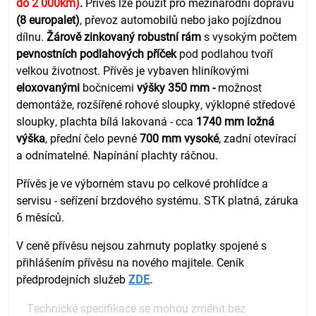
do 2 000km)
.
Přívěs lze použít pro mezinárodní dopravu
(8 europalet)
, převoz automobilů nebo jako pojízdnou
dílnu.
Žárově zinkovaný robustní rám
s vysokým počtem
pevnostních podlahových příček
pod podlahou tvoří
velkou životnost. Přívěs je vybaven hliníkovými
eloxovanými
bočnicemi
výšky 350 mm -
možnost
demontáže, rozšířené rohové sloupky, výklopné středové
sloupky, plachta bílá lakovaná - cca
1740 mm ložná
výška
, přední čelo pevné
700 mm vysoké
, zadní otevírací
a odnímatelné. Napínání plachty ráčnou.
Přívěs je ve výborném stavu po celkové prohlídce a
servisu - seřízení brzdového systému. STK platná, záruka
6 měsíců.
V ceně přívěsu nejsou zahrnuty poplatky spojené s
přihlášením přívěsu na nového majitele. Ceník
předprodejních služeb
ZDE
.
Technické specifikace se mohou změnit bez