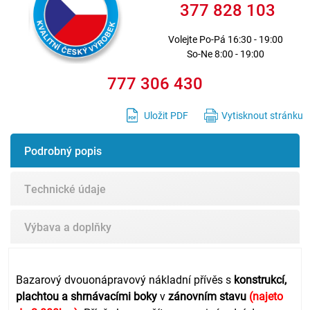
377 828 103
Volejte
Po-Pá 16:30 - 19:00
So-Ne 8:00 - 19:00
777 306 430
Uložit PDF
Vytisknout stránku
Podrobný popis
Technické údaje
Výbava a doplňky
Bazarový dvouonápravový nákladní přívěs s
konstrukcí,
plachtou a shrnávacími boky
v
zánovním stavu
(najeto