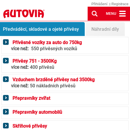
Přihlášení
Registrace
MENU
Přívěsy
Předváděcí, skladové a ojeté přívěsy
Náhradní díly
Přívěsné vozíky za auto do 750kg
více než:
550 přívěsných vozíků
Přívěsy 751 - 3500Kg
více než:
400 přívěsů
Vzduchem brzděné přívěsy nad 3500kg
více než:
50 nákladních přívěsů
Přepravníky zvířat
Přepravníky automobilů
Skříňové přívěsy