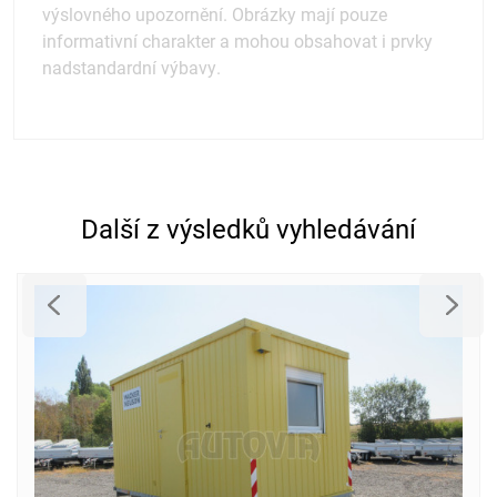
výslovného upozornění. Obrázky mají pouze
informativní charakter a mohou obsahovat i prvky
nadstandardní výbavy.
Další z výsledků vyhledávání