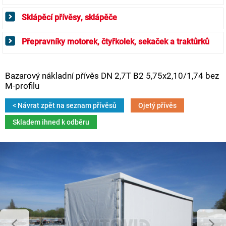
Sklápěcí přívěsy, sklápěče
Přepravníky motorek, čtyřkolek, sekaček a traktůrků
Bazarový nákladní přívěs DN 2,7T B2 5,75x2,10/1,74 bez
M-profilu
< Návrat zpět na seznam přívěsů
Ojetý přívěs
Skladem ihned k odběru