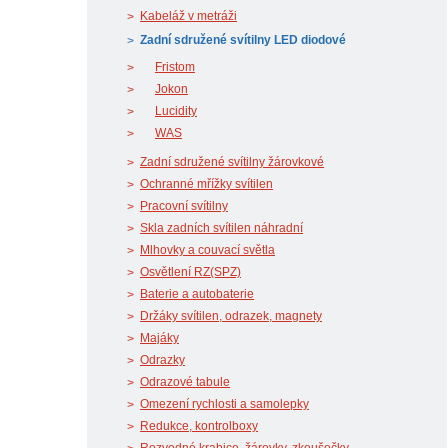
Kabeláž v metráži
Zadní sdružené svítilny LED diodové
Fristom
Jokon
Lucidity
WAS
Zadní sdružené svítilny žárovkové
Ochranné mřížky svítilen
Pracovní svítilny
Skla zadních svítilen náhradní
Mlhovky a couvací světla
Osvětlení RZ(SPZ)
Baterie a autobaterie
Držáky svítilen, odrazek, magnety
Majáky
Odrazky
Odrazové tabule
Omezení rychlosti a samolepky
Redukce, kontrolboxy