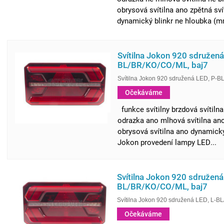
obrysová svítilna ano zpětná sví
dynamický blinkr ne hloubka (mm
Svítilna Jokon 920 sdružená
BL/BR/KO/CO/ML, baj7
Svítilna Jokon 920 sdružená LED, P-B
Očekáváme
funkce svítilny brzdová svítiln
odrazka ano mlhová svítilna ano
obrysová svítilna ano dynamick
Jokon provedení lampy LED...
Svítilna Jokon 920 sdružená
BL/BR/KO/CO/ML, baj7
Svítilna Jokon 920 sdružená LED, L-B
Očekáváme