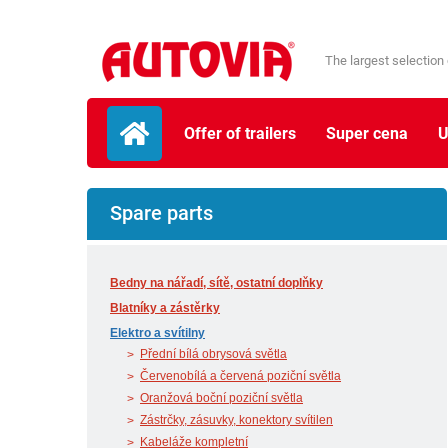
The largest selection 
Offer of trailers
Super cena
U
Spare parts
Bedny na nářadí, sítě, ostatní doplňky
Blatníky a zástěrky
Elektro a svítilny
Přední bílá obrysová světla
Červenobílá a červená poziční světla
Oranžová boční poziční světla
Zástrčky, zásuvky, konektory svítilen
Kabeláže kompletní