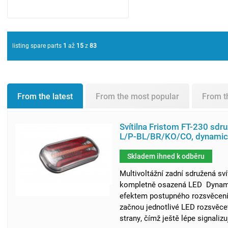
listing spare parts
1
až
15
z
83
From the latest
From the most popular
From t
Svítilna Fristom FT-230 sdr
L/P-BL/BR/KO/CO, dynamický
Skladem ihned k odběru
Multivoltážní zadní sdružená sv
kompletně osazená LED Dynami
efektem postupného rozsvěcení 
začnou jednotlivé LED rozsvěce
strany, čímž ještě lépe signalizuj