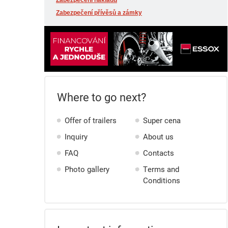
Zabezpečení nákladu
Zabezpečení přívěsů a zámky
Where to go next?
Offer of trailers
Super cena
Inquiry
About us
FAQ
Contacts
Photo gallery
Terms and
Conditions