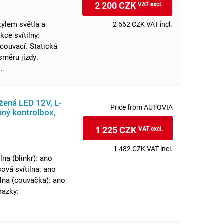
2 200 CZK
VAT excl.
ylem světla a
2 662 CZK VAT incl.
ce svítilny:
 couvací. Statická
směru jízdy.
.
užená LED 12V, L-
Price from AUTOVIA
ný kontrolbox,
1 225 CZK
VAT excl.
1 482 CZK VAT incl.
lna (blinkr): ano
sová svítilna: ano
ilna (couvačka): ano
razky: