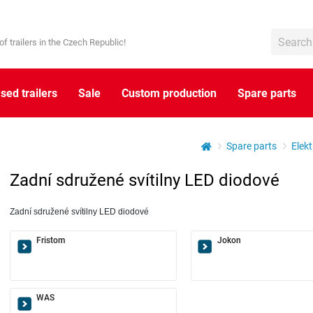
of trailers in the Czech Republic!
sed trailers
Sale
Custom production
Spare parts
Spare parts
Elekt
Zadní sdružené svítilny LED diodové
Zadní sdružené svítilny LED diodové
Fristom
Jokon
WAS