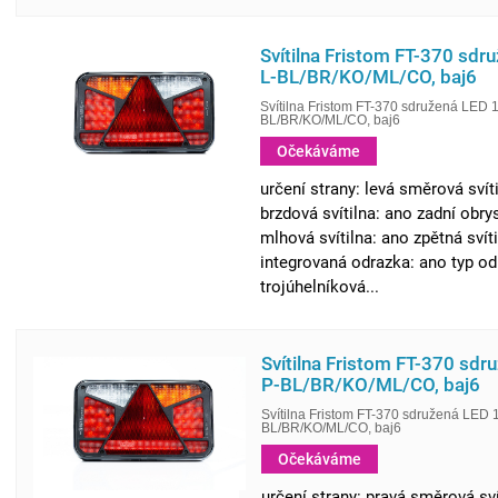
Svítilna Fristom FT-370 sdr
L-BL/BR/KO/ML/CO, baj6
Svítilna Fristom FT-370 sdružená LED 1
BL/BR/KO/ML/CO, baj6
Očekáváme
určení strany: levá směrová svíti
brzdová svítilna: ano zadní obry
mlhová svítilna: ano zpětná svít
integrovaná odrazka: ano typ od
trojúhelníková...
Svítilna Fristom FT-370 sdr
P-BL/BR/KO/ML/CO, baj6
Svítilna Fristom FT-370 sdružená LED 
BL/BR/KO/ML/CO, baj6
Očekáváme
určení strany: pravá směrová svít