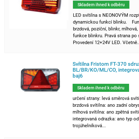
Skladem ihned k odběru
LED svítilna s NEONOVÝM rozpt
dynamickou funkcí blinku. Funk
brzdová, poziční, blinkr, mlhová,
funkce blinkru. Pravá strana po 
Provedení 12+24V LED. Včetně..
Svítilna Fristom FT-370 sdr
BL/BR/KO/ML/CO, integrova
baj6
Skladem ihned k odběru
určení strany: levá směrová svíti
brzdová svítilna: ano zadní obry
mlhová svítilna: ano zpětná svít
integrovaná odrazka: ano typ od
trojúhelníková...