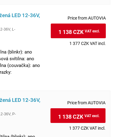
užená LED 12-36V,
Price from AUTOVIA
2-36V, L-
1 138 CZK
VAT excl.
1 377 CZK VAT incl.
lna (blinkr): ano
sová svítilna: ano
ilna (couvačka): ano
razky:
užená LED 12-36V,
Price from AUTOVIA
12-36V, P-
1 138 CZK
VAT excl.
1 377 CZK VAT incl.
ilna (blinkr): ano