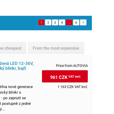
1
2
3
4
...
6
he cheapest
From the most expensive
užená LED 12-36V,
Price from AUTOVIA
 blinkr, baj5
961 CZK
VAT excl.
ítilna nové generace
1 163 CZK VAT incl.
cký blinkr s
- po zapnutí se
t postupně z jedné
í...