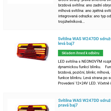
brzdová svítilna: ano zadní obry
mlhová svítilna: ano zpětná svít
integrovaná odrazka: ano typ od
trojúhelníková...
Svítilna WAS W247DD sdruž
levá baj7
Skladem ihned k odběru
LED svítilna s NEONOVÝM rozpt
dynamickou funkcí blinku. Funk
brzdová, poziční, blinkr, mlhová,
funkce blinkru. Levá strana po s
Provedení 12+24V LED. Včetně i
Svítilna WAS W247DD sdruž
pravá baj7