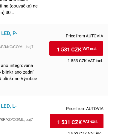
tilna (couvačka) ne
) 30...
 LED, P-
Price from AUTOVIA
L/BR/KO/CO/ML, baj7
1 531 CZK
VAT excl.
1 853 CZK VAT incl.
a ano integrovaná
 blinkr ano zadní
ý blinkr ne Výrobce
 LED, L-
Price from AUTOVIA
L/BR/KO/CO/ML, baj7
1 531 CZK
VAT excl.
1 853 CZK VAT incl.