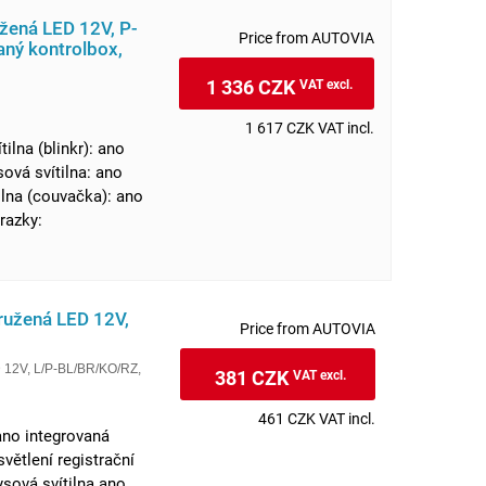
užená LED 12V, P-
Price from AUTOVIA
ný kontrolbox,
1 336 CZK
VAT excl.
1 617 CZK VAT incl.
ilna (blinkr): ano
sová svítilna: ano
ilna (couvačka): ano
razky:
družená LED 12V,
Price from AUTOVIA
D 12V, L/P-BL/BR/KO/RZ,
381 CZK
VAT excl.
461 CZK VAT incl.
 ano integrovaná
větlení registrační
ysová svítilna ano