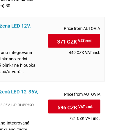
) 30...
užená LED 12V,
Price from AUTOVIA
371 CZK
VAT excl.
na ano integrovaná
449 CZK VAT incl.
linkr ano zadní
 blinkr ne hloubka
bů/otvorů...
užená LED 12-36V,
Price from AUTOVIA
 12-36V, L/P-BL/BR/KO
596 CZK
VAT excl.
721 CZK VAT incl.
 ano integrovaná
inkr ano zadní