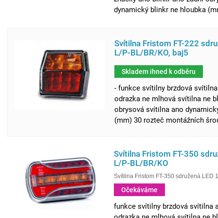
dynamický blinkr ne hloubka (mm
Svítilna Fristom FT-222 sdr
L/P-BL/BR/KO, baj5
Skladem ihned k odběru
- funkce svítilny brzdová svítil
odrazka ne mlhová svítilna ne b
obrysová svítilna ano dynamický
(mm) 30 rozteč montážních šrou
Svítilna Fristom FT-350 sdr
L/P-BL/BR/KO
Svítilna Fristom FT-350 sdružená LED
Očekáváme
funkce svítilny brzdová svítilna
odrazka ne mlhová svítilna ne bl