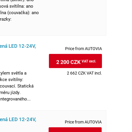
sová svítilna: ano
ilna (couvačka): ano
razky:
ená LED 12-24V,
Price from AUTOVIA
2 200 CZK
VAT excl.
ylem světla a
2 662 CZK VAT incl.
ce svítilny:
 couvací. Statická
měru jízdy.
ntegrovaného...
ená LED 12-24V,
Price from AUTOVIA