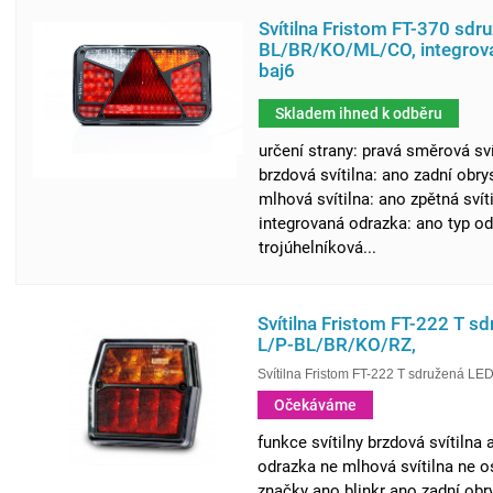
Svítilna Fristom FT-370 sdr
BL/BR/KO/ML/CO, integrova
baj6
Skladem ihned k odběru
určení strany: pravá směrová svít
brzdová svítilna: ano zadní obry
mlhová svítilna: ano zpětná svít
integrovaná odrazka: ano typ od
trojúhelníková...
Svítilna Fristom FT-222 T s
L/P-BL/BR/KO/RZ,
Svítilna Fristom FT-222 T sdružená LE
Očekáváme
funkce svítilny brzdová svítilna
odrazka ne mlhová svítilna ne os
značky ano blinkr ano zadní obr