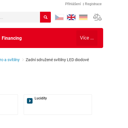
Přihlášení
Registrace
Financing
Více ...
ro a svítilny
Zadní sdružené svítilny LED diodové
Lucidity