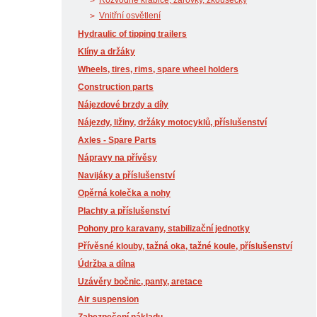
Rozvodné krabice, žárovky, zkoušečky
Vnitřní osvětlení
Hydraulic of tipping trailers
Klíny a držáky
Wheels, tires, rims, spare wheel holders
Construction parts
Nájezdové brzdy a díly
Nájezdy, ližiny, držáky motocyklů, příslušenství
Axles - Spare Parts
Nápravy na přívěsy
Navijáky a příslušenství
Opěrná kolečka a nohy
Plachty a příslušenství
Pohony pro karavany, stabilizační jednotky
Přívěsné klouby, tažná oka, tažné koule, příslušenství
Údržba a dílna
Uzávěry bočnic, panty, aretace
Air suspension