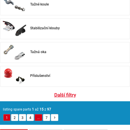
Tažné koule
Stabilizační klouby
Tažná oka
Příslušenství
Další filtry
listing spare parts
1
až
15
z
97
1
2
3
4
...
7