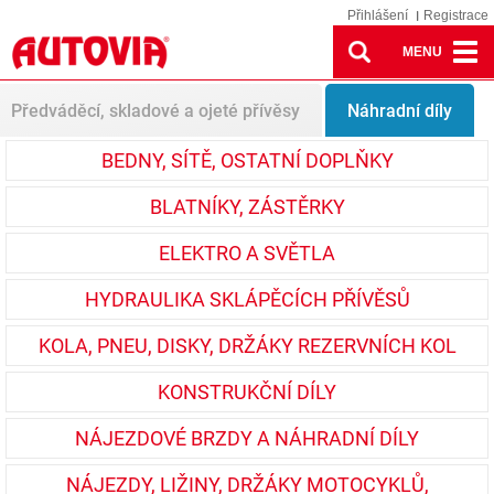
Přihlášení
Registrace
MENU
Spare parts
Předváděcí, skladové a ojeté přívěsy
Náhradní díly
BEDNY, SÍTĚ, OSTATNÍ DOPLŇKY
BLATNÍKY, ZÁSTĚRKY
ELEKTRO A SVĚTLA
HYDRAULIKA SKLÁPĚCÍCH PŘÍVĚSŮ
KOLA, PNEU, DISKY, DRŽÁKY REZERVNÍCH KOL
KONSTRUKČNÍ DÍLY
NÁJEZDOVÉ BRZDY A NÁHRADNÍ DÍLY
NÁJEZDY, LIŽINY, DRŽÁKY MOTOCYKLŮ,