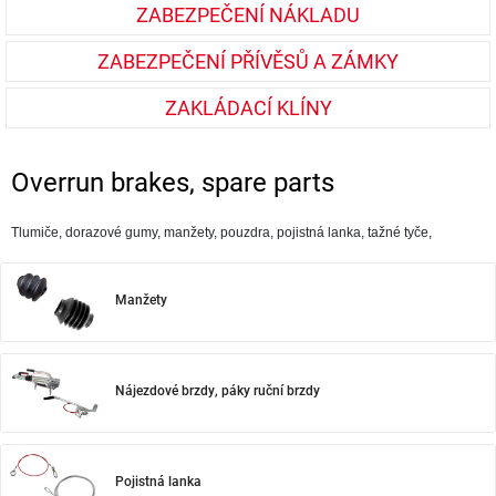
ZABEZPEČENÍ NÁKLADU
ZABEZPEČENÍ PŘÍVĚSŮ A ZÁMKY
ZAKLÁDACÍ KLÍNY
Overrun brakes, spare parts
Tlumiče, dorazové gumy, manžety, pouzdra, pojistná lanka, tažné tyče,
Manžety
Nájezdové brzdy, páky ruční brzdy
Pojistná lanka