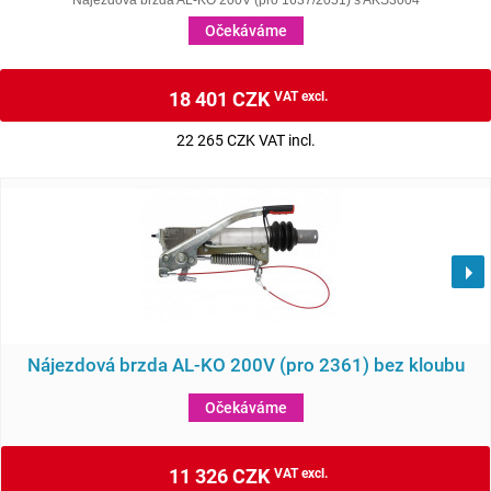
Nájezdová brzda AL-KO 200V (pro 1637/2051) s AKS3004
Očekáváme
18 401 CZK
VAT excl.
22 265 CZK VAT incl.
Nájezdová brzda AL-KO 200V (pro 2361) bez kloubu
Očekáváme
11 326 CZK
VAT excl.