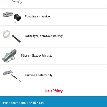
Pouzdra a maznice
Tažné tyče, dorazové kroužky
Tělesa nájezdových brzd
Tlumiče a ostatní díly
Další filtry
listing spare parts
1
až
15
z
134