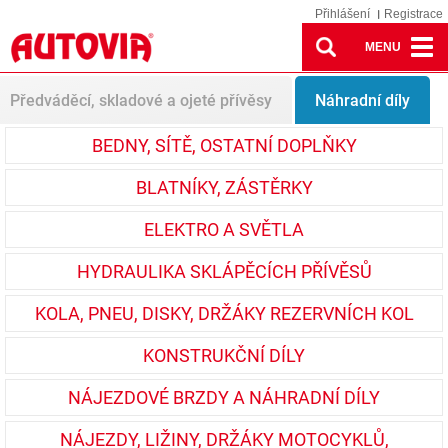
Přihlášení
Registrace
MENU
Spare parts
Předváděcí, skladové a ojeté přívěsy
Náhradní díly
BEDNY, SÍTĚ, OSTATNÍ DOPLŇKY
BLATNÍKY, ZÁSTĚRKY
ELEKTRO A SVĚTLA
HYDRAULIKA SKLÁPĚCÍCH PŘÍVĚSŮ
KOLA, PNEU, DISKY, DRŽÁKY REZERVNÍCH KOL
KONSTRUKČNÍ DÍLY
NÁJEZDOVÉ BRZDY A NÁHRADNÍ DÍLY
NÁJEZDY, LIŽINY, DRŽÁKY MOTOCYKLŮ,