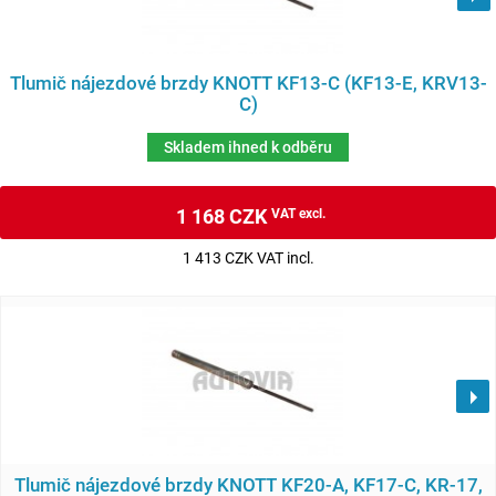
Tlumič nájezdové brzdy KNOTT KF13-C (KF13-E, KRV13-
C)
Skladem ihned k odběru
1 168 CZK
VAT excl.
1 413 CZK VAT incl.
Tlumič nájezdové brzdy KNOTT KF20-A, KF17-C, KR-17,