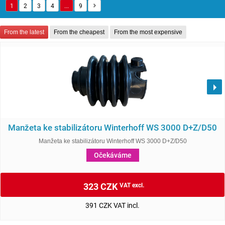
1
2
3
4
...
9
From the latest
From the cheapest
From the most expensive
Manžeta ke stabilizátoru Winterhoff WS 3000 D+Z/D50
Manžeta ke stabilizátoru Winterhoff WS 3000 D+Z/D50
Očekáváme
323 CZK
VAT excl.
391 CZK VAT incl.