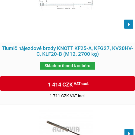
Tlumič nájezdové brzdy KNOTT KF25-A, KFG27, KV20HV-
C, KLF20-B (M12, 2700 kg)
Skladem ihned k odběru
1 414 CZK
VAT excl.
1 711 CZK VAT incl.