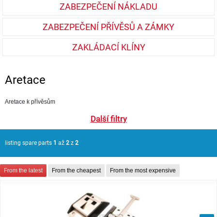
ZABEZPEČENÍ NÁKLADU
ZABEZPEČENÍ PŘÍVĚSŮ A ZÁMKY
ZAKLÁDACÍ KLÍNY
Aretace
Aretace k přívěsům
Další filtry
listing spare parts
1
až
2
z
2
From the latest
From the cheapest
From the most expensive