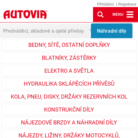
Přihlášení
Registrace
MENU
Spare parts
Uzávěry bočnic, panty, aretace
Předváděcí, skladové a ojeté přívěsy
Náhradní díly
BEDNY, SÍTĚ, OSTATNÍ DOPLŇKY
BLATNÍKY, ZÁSTĚRKY
ELEKTRO A SVĚTLA
HYDRAULIKA SKLÁPĚCÍCH PŘÍVĚSŮ
KOLA, PNEU, DISKY, DRŽÁKY REZERVNÍCH KOL
KONSTRUKČNÍ DÍLY
NÁJEZDOVÉ BRZDY A NÁHRADNÍ DÍLY
NÁJEZDY, LIŽINY, DRŽÁKY MOTOCYKLŮ,