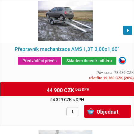
Přepravník mechanizace AMS 1,3T 3,00x1,60"
Předváděcí přívěs
Skladem ihned k odběru
Pův. cena: 73 689 CZK
ušetříte
19 360
CZK (26%)
44 900 CZK
bez DPH
54 329 CZK s DPH