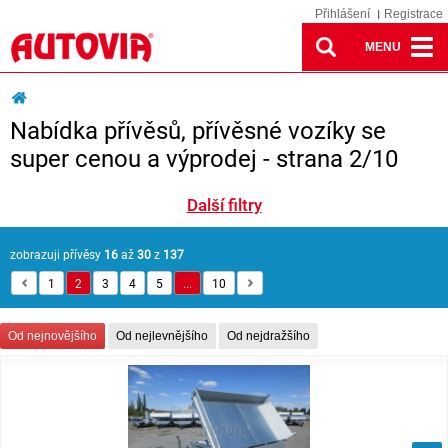
Přihlášení
Registrace
MENU
Nabídka přívěsů, přívěsné vozíky se
super cenou a výprodej - strana 2/10
Další filtry
zobrazuji přívěsy
16
až
30
z
137
1
2
3
4
5
...
10
Od nejnovějšího
Od nejlevnějšího
Od nejdražšího