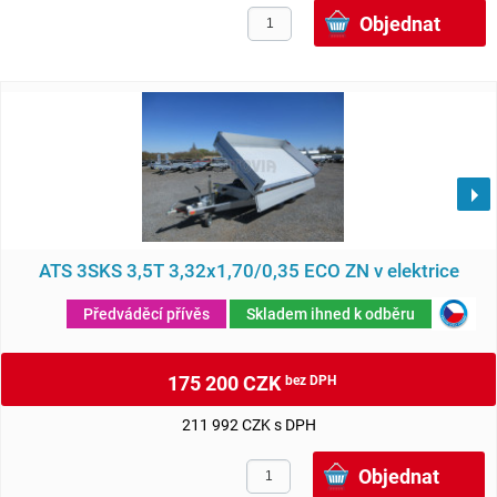
ATS 3SKS 3,5T 3,32x1,70/0,35 ECO ZN v elektrice
Předváděcí přívěs
Skladem ihned k odběru
175 200 CZK
bez DPH
211 992 CZK s DPH