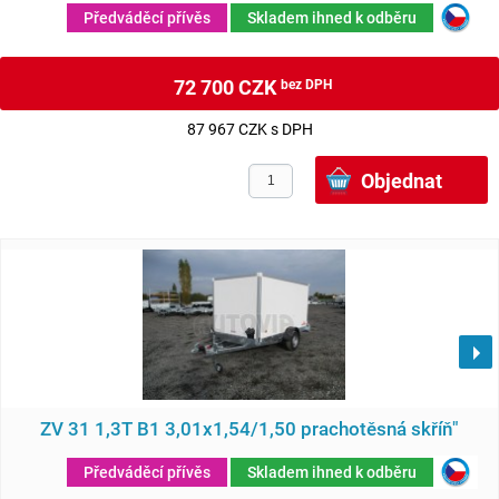
Předváděcí přívěs
Skladem ihned k odběru
72 700 CZK
bez DPH
87 967 CZK s DPH
ZV 31 1,3T B1 3,01x1,54/1,50 prachotěsná skříň"
Předváděcí přívěs
Skladem ihned k odběru