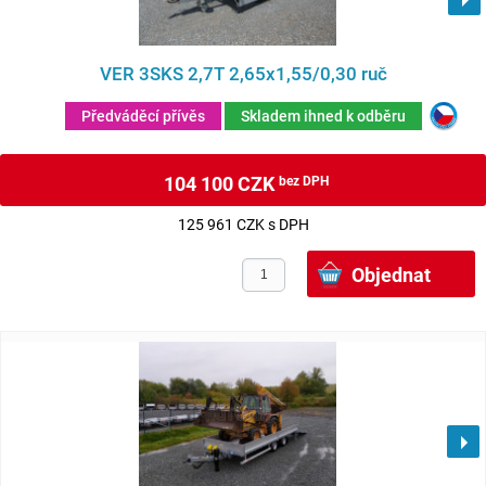
VER 3SKS 2,7T 2,65x1,55/0,30 ruč
Předváděcí přívěs
Skladem ihned k odběru
104 100 CZK
bez DPH
125 961 CZK s DPH