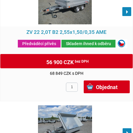
ZV 22 2,0T B2 2,55x1,50/0,35 AME
Předváděcí přívěs
Skladem ihned k odběru
56 900 CZK
bez DPH
68 849 CZK s DPH