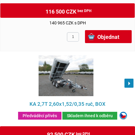
116 500 CZK
bez DPH
140 965 CZK s DPH
KA 2,7T 2,60x1,52/0,35 ruč, BOX
Předváděcí přívěs
Skladem ihned k odběru
92 500 CZK
bez DPH