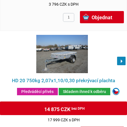
3 796 CZK s DPH
HD 20 750kg 2,07x1,10/0,30 překrývací plachta
Předváděcí přívěs
Skladem ihned k odběru
14 875 CZK
bez DPH
17 999 CZK s DPH