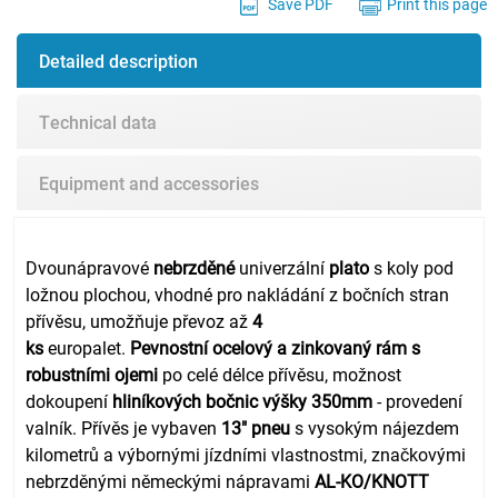
Save PDF
Print this page
Detailed description
Technical data
Equipment and accessories
Dvounápravové
nebrzděné
univerzální
plato
s koly pod
ložnou plochou, vhodné pro nakládání z bočních stran
přívěsu, umožňuje převoz až
4
ks
europalet.
Pevnostní ocelový a zinkovaný rám s
robustními ojemi
po celé délce přívěsu, m
ožnost
dokoupení
hliníkových bočnic výšky 350mm
- provedení
valník. Přívěs je vybaven
13" pneu
s vysokým nájezdem
kilometrů a výbornými jízdními vlastnostmi,
značkovými
nebrzděnými německými nápravami
AL-KO/KNOTT