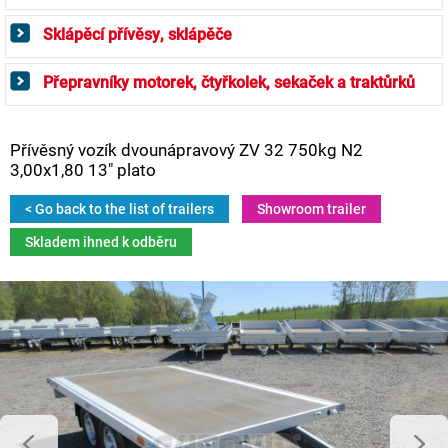
Sklápěcí přívěsy, sklápěče
Přepravníky motorek, čtyřkolek, sekaček a traktůrků
Přívěsný vozík dvounápravový ZV 32 750kg N2
3,00x1,80 13" plato
< Go back to the list of trailers
Showroom trailer
Skladem ihned k odběru