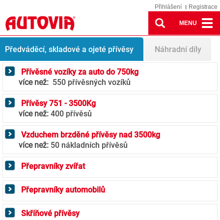
Přihlášení
Registrace
MENU
Trailers
Předváděcí, skladové a ojeté přívěsy
Náhradní díly
Přívěsné vozíky za auto do 750kg
více než:
550 přívěsných vozíků
Přívěsy 751 - 3500Kg
více než:
400 přívěsů
Vzduchem brzděné přívěsy nad 3500kg
více než:
50 nákladních přívěsů
Přepravníky zvířat
Přepravníky automobilů
Skříňové přívěsy