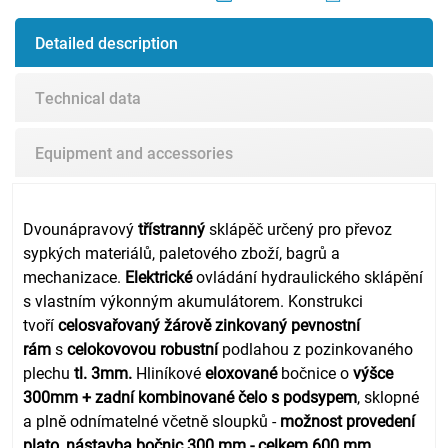
Detailed description
Technical data
Equipment and accessories
Dvounápravový
třístranný
sklápěč určený pro převoz
sypkých materiálů, paletového zboží, bagrů a
mechanizace.
Elektrické
ovládání hydraulického sklápění
s vlastním výkonným akumulátorem. Konstrukci
tvoří
celosvařovaný žárově zinkovaný pevnostní
rám
s
celokovovou robustní
podlahou z pozinkovaného
plechu
tl. 3mm.
Hliníkové
eloxované
bočnice o
výšce
300mm + zadní kombinované čelo s podsypem
, sklopné
a plně odnímatelné včetně sloupků -
možnost provedení
plato
,
nástavba bočnic 300 mm - celkem 600 mm
,