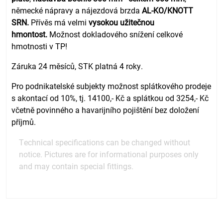
německé nápravy a nájezdová brzda
AL-KO/KNOTT
SRN.
Přívěs má velmi
vysokou užitečnou
hmontost.
Možnost dokladového snížení celkové
hmotnosti v TP!
Záruka 24 měsíců, STK platná 4 roky.
Pro podnikatelské subjekty možnost splátkového prodeje
s akontací od 10%, tj. 14100,- Kč a splátkou od 3254,- Kč
včetně povinného a havarijního pojištění bez doložení
příjmů.
Technical specifications can be changed without
notice. Pictures are for informational purposes only
and may contain special fittings.