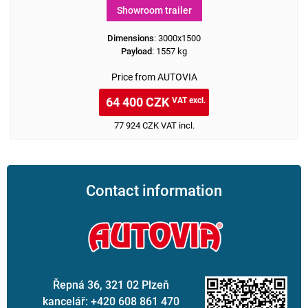
Showroom trailer
Dimensions
: 3000x1500
Payload
: 1557 kg
Price from AUTOVIA
64 400 CZK
VAT excl.
77 924 CZK VAT incl.
Contact information
Řepná 36, 321 02 Plzeň
kancelář: +420 608 861 470