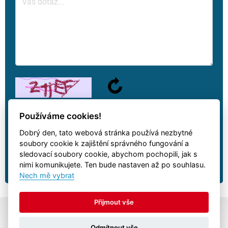
Používáme cookies!
Dobrý den, tato webová stránka používá nezbytné
We will answer your question as soon as possible.
soubory cookie k zajištění správného fungování a
sledovací soubory cookie, abychom pochopili, jak s
nimi komunikujete. Ten bude nastaven až po souhlasu.
Nech mě vybrat
Přijmout vše
© All rights reserved
Autovia.cz
-
trailers
Odmítnout vše