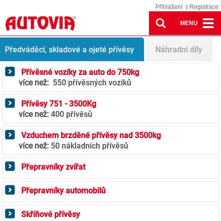
Přihlášení
Registrace
MENU
Trailers
Předváděcí, skladové a ojeté přívěsy
Náhradní díly
Přívěsné vozíky za auto do 750kg
více než:
550 přívěsných vozíků
Přívěsy 751 - 3500Kg
více než:
400 přívěsů
Vzduchem brzděné přívěsy nad 3500kg
více než:
50 nákladních přívěsů
Přepravníky zvířat
Přepravníky automobilů
Skříňové přívěsy