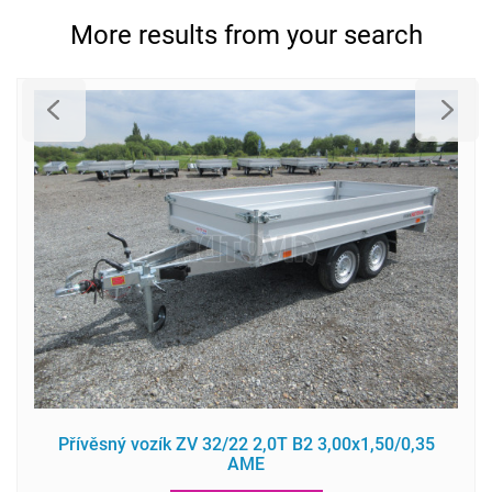
More results from your search
Přívěsný vozík ZV 32/22 2,0T B2 3,00x1,50/0,35
AME