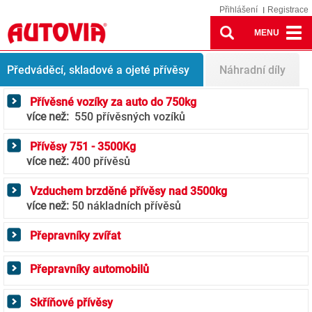
Přihlášení
Registrace
MENU
Trailers
Předváděcí, skladové a ojeté přívěsy
Náhradní díly
Přívěsné vozíky za auto do 750kg
více než:
550 přívěsných vozíků
Přívěsy 751 - 3500Kg
více než:
400 přívěsů
Vzduchem brzděné přívěsy nad 3500kg
více než:
50 nákladních přívěsů
Přepravníky zvířat
Přepravníky automobilů
Skříňové přívěsy