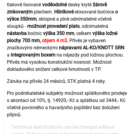
tlakově lisované
voděodolné
desky kryté
žárově
zinkovaným
plechem.
Hliníkové
eloxované bočnice
o
výšce 350mm
, sklopné a plně odnímatelné včetně
sloupků -
možnost provedení plato
, odnímatelná
nástavba
bočnic
výška 350 mm
, celkem
výška ložné
plochy
700 mm,
objem 4 m3
.
Přívěs je vybaven
značkovými německými
nápravami AL-KO/KNOTT SRN
a
integrovaným boxem
na nájezdy pod ložnou plochou.
Přívěs má vysokou konstrukční nosnost. Možnost
dokladového snížení celkové hmotnosti v TP.
Záruka na přívěs 24 měsíců, STK platná 4 roky.
Pro podnikatelské subjekty možnost splátkového prodeje
s akontací od 10%, tj. 14920,- Kč a splátkou od 3444,- Kč
včetně povinného a havarijního pojištění bez doložení
příjmů.
Technical specifications can be changed without
notice. Pictures are for informational purposes only