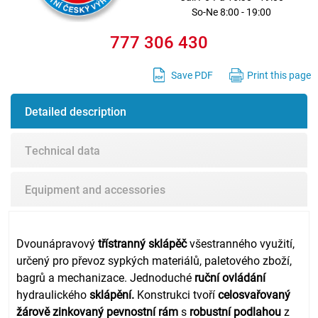
So-Ne 8:00 - 19:00
777 306 430
Save PDF
Print this page
Detailed description
Technical data
Equipment and accessories
Dvounápravový
třístranný sklápěč
všestranného využití,
určený pro převoz sypkých materiálů, paletového zboží,
bagrů a mechanizace. Jednoduché
ruční ovládání
hydraulického
sklápění.
Konstrukci tvoří
celosvařovaný
žárově zinkovaný pevnostní rám
s
robustní podlahou
z