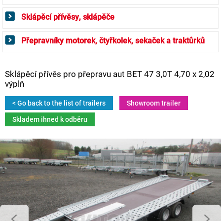
Sklápěcí přívěsy, sklápěče
Přepravníky motorek, čtyřkolek, sekaček a traktůrků
Sklápěcí přívěs pro přepravu aut BET 47 3,0T 4,70 x 2,02
výplň
< Go back to the list of trailers
Showroom trailer
Skladem ihned k odběru