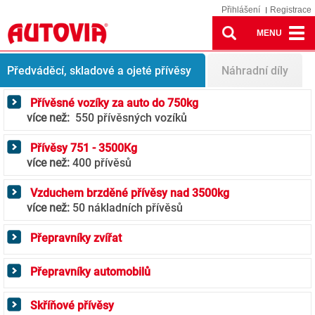
Přihlášení
Registrace
MENU
Trailers
Předváděcí, skladové a ojeté přívěsy
Náhradní díly
Přívěsné vozíky za auto do 750kg
více než:
550 přívěsných vozíků
Přívěsy 751 - 3500Kg
více než:
400 přívěsů
Vzduchem brzděné přívěsy nad 3500kg
více než:
50 nákladních přívěsů
Přepravníky zvířat
Přepravníky automobilů
Skříňové přívěsy