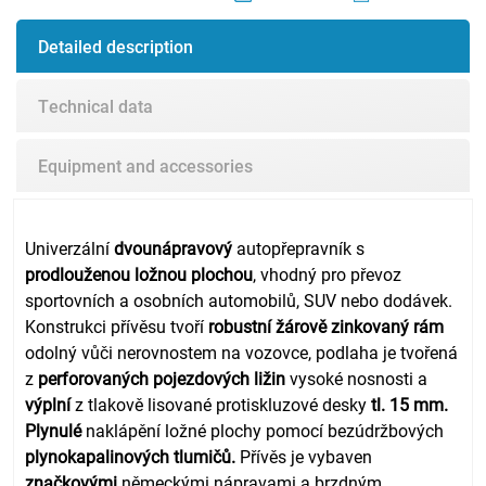
Detailed description
Technical data
Equipment and accessories
Univerzální
dvounápravový
autopřepravník s
prodlouženou ložnou plochou
, vhodný pro převoz
sportovních a osobních automobilů, SUV nebo dodávek.
Konstrukci přívěsu tvoří
robustní žárově zinkovaný rám
odolný vůči nerovnostem na vozovce, podlaha je tvořená
z
perforovaných pojezdových ližin
vysoké nosnosti a
výplní
z tlakově lisované protiskluzové desky
tl. 15 mm
.
Plynulé
naklápění ložné plochy pomocí bezúdržbových
plynokapalinových tlumičů
.
Přívěs je vybaven
značkovými
německými nápravami a brzdným