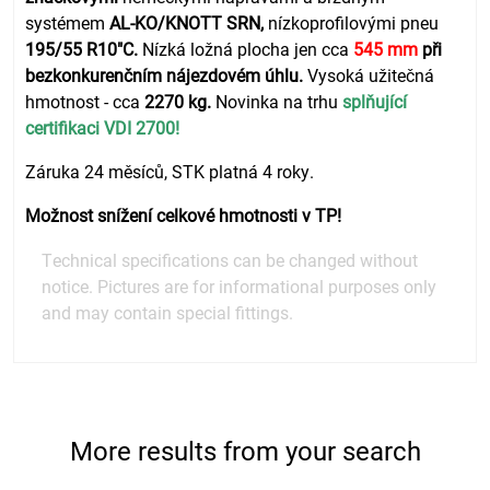
systémem
AL-KO/KNOTT SRN,
nízkoprofilovými pneu
195/55 R10"C.
Nízká ložná plocha jen cca
545 mm
při
bezkonkurenčním nájezdovém úhlu.
Vysoká užitečná
hmotnost - cca
2270 kg.
Novinka na trhu
splňující
certifikaci VDI 2700!
Záruka 24 měsíců, STK platná 4 roky.
Možnost snížení celkové hmotnosti v TP!
Technical specifications can be changed without
notice. Pictures are for informational purposes only
and may contain special fittings.
More results from your search