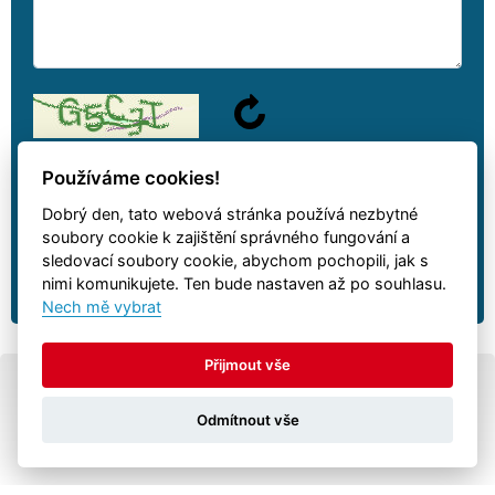
Používáme cookies!
Dobrý den, tato webová stránka používá nezbytné
We will answer your question as soon as possible.
soubory cookie k zajištění správného fungování a
sledovací soubory cookie, abychom pochopili, jak s
nimi komunikujete. Ten bude nastaven až po souhlasu.
Nech mě vybrat
Přijmout vše
© All rights reserved
Autovia.cz
-
trailers
Odmítnout vše