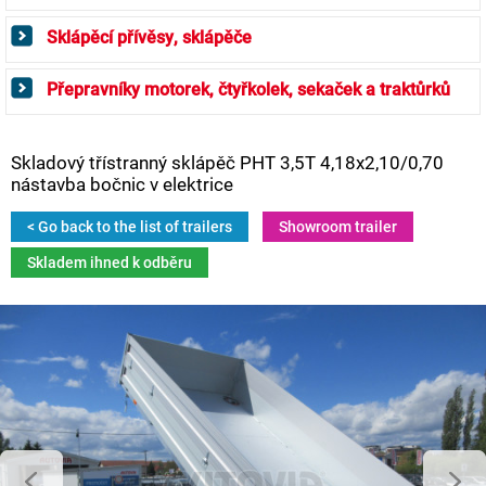
Sklápěcí přívěsy, sklápěče
Přepravníky motorek, čtyřkolek, sekaček a traktůrků
Skladový třístranný sklápěč PHT 3,5T 4,18x2,10/0,70
nástavba bočnic v elektrice
< Go back to the list of trailers
Showroom trailer
Skladem ihned k odběru