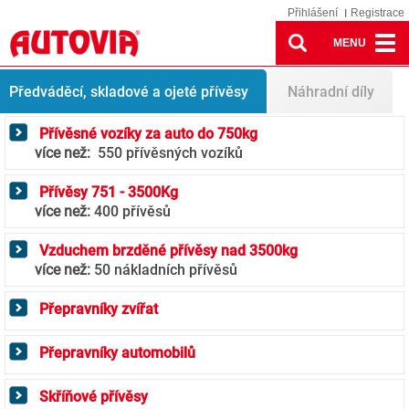
Přihlášení
Registrace
MENU
Trailers
Předváděcí, skladové a ojeté přívěsy
Náhradní díly
Přívěsné vozíky za auto do 750kg
více než:
550 přívěsných vozíků
Přívěsy 751 - 3500Kg
více než:
400 přívěsů
Vzduchem brzděné přívěsy nad 3500kg
více než:
50 nákladních přívěsů
Přepravníky zvířat
Přepravníky automobilů
Skříňové přívěsy