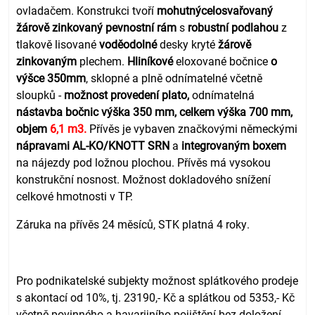
ovladačem. Konstrukci tvoří
mohutný
celosvařovaný
žárově zinkovaný pevnostní rám
s
robustní podlahou
z
tlakově lisované
voděodolné
desky kryté
žárově
zinkovaným
plechem.
Hliníkové
eloxované bočnice
o
výšce 350mm
, sklopné a plně odnímatelné včetně
sloupků -
možnost provedení plato,
odnímatelná
nástavba bočnic výška 350 mm,
celkem výška 700 mm,
objem
6,1 m3
.
Přívěs je vybaven značkovými německými
nápravami AL-KO/KNOTT SRN
a
integrovaným boxem
na nájezdy pod ložnou plochou. Přívěs má vysokou
konstrukční nosnost. Možnost dokladového snížení
celkové hmotnosti v TP.
Záruka na přívěs 24 měsíců, STK platná 4 roky.
Pro podnikatelské subjekty možnost splátkového prodeje
s akontací od 10%, tj. 23190,- Kč a splátkou od 5353,- Kč
včetně povinného a havarijního pojištění bez doložení