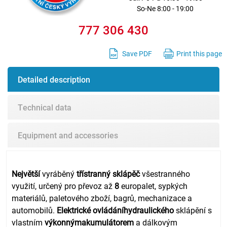
So-Ne 8:00 - 19:00
777 306 430
Save PDF
Print this page
Detailed description
Technical data
Equipment and accessories
Největší
vyráběný
třístranný sklápěč
všestranného
využití, určený pro převoz až
8
europalet, sypkých
materiálů, paletového zboží, bagrů, mechanizace a
automobilů.
Elektrické ovládání
hydraulického
sklápění s
vlastním
výkonným
akumulátorem
a dálkovým