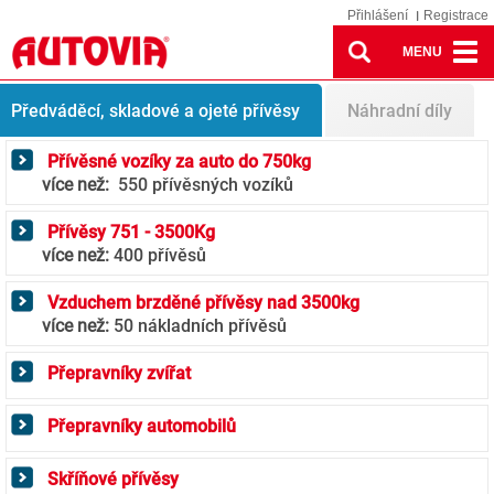
Přihlášení
Registrace
MENU
Předváděcí, skladové a ojeté přívěsy
Náhradní díly
Přívěsné vozíky za auto do 750kg
více než:
550 přívěsných vozíků
Přívěsy 751 - 3500Kg
více než:
400 přívěsů
Vzduchem brzděné přívěsy nad 3500kg
více než:
50 nákladních přívěsů
Přepravníky zvířat
Přepravníky automobilů
Skříňové přívěsy