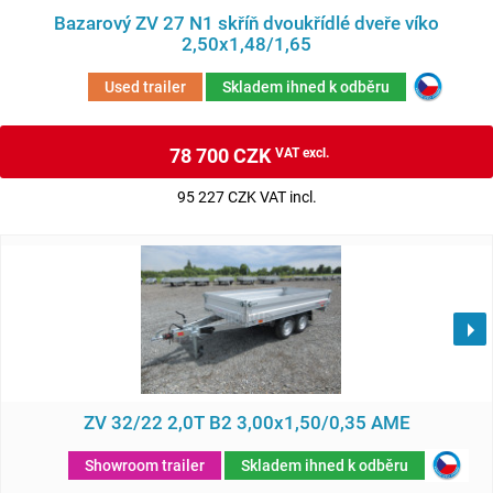
Bazarový ZV 27 N1 skříň dvoukřídlé dveře víko
2,50x1,48/1,65
Used trailer
Skladem ihned k odběru
78 700 CZK
VAT excl.
95 227 CZK VAT incl.
ZV 32/22 2,0T B2 3,00x1,50/0,35 AME
Showroom trailer
Skladem ihned k odběru