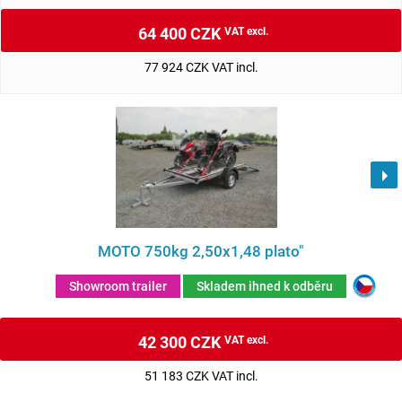
64 400 CZK
VAT excl.
77 924 CZK VAT incl.
MOTO 750kg 2,50x1,48 plato"
Showroom trailer
Skladem ihned k odběru
42 300 CZK
VAT excl.
51 183 CZK VAT incl.