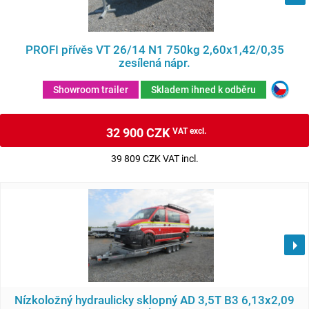
PROFI přívěs VT 26/14 N1 750kg 2,60x1,42/0,35
zesílená nápr.
Showroom trailer
Skladem ihned k odběru
32 900 CZK
VAT excl.
39 809 CZK VAT incl.
Nízkoložný hydraulicky sklopný AD 3,5T B3 6,13x2,09