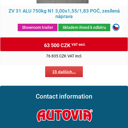
ZV 31 ALU 750kg N1 3,00x1,55/1,83 POČ, zesílená
náprava
Showroom trailer
Skladem ihned k odběru
63 500 CZK
VAT excl.
76 835 CZK VAT incl.
15 dalších...
Contact information