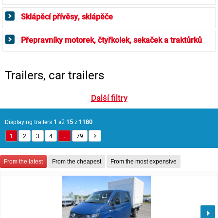
Sklápěcí přívěsy, sklápěče
Přepravníky motorek, čtyřkolek, sekaček a traktůrků
Trailers, car trailers
Další filtry
Displaying trailers
1
až
15
z
1180
1
2
3
4
...
79
From the latest
From the cheapest
From the most expensive