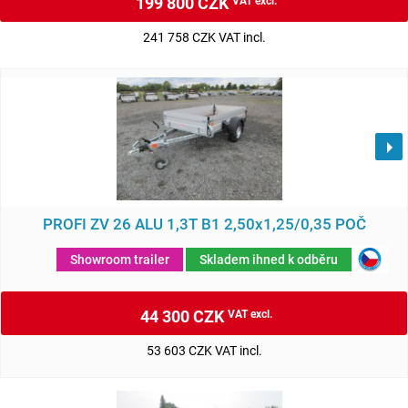
199 800 CZK
VAT excl.
241 758 CZK VAT incl.
PROFI ZV 26 ALU 1,3T B1 2,50x1,25/0,35 POČ
Showroom trailer
Skladem ihned k odběru
44 300 CZK
VAT excl.
53 603 CZK VAT incl.