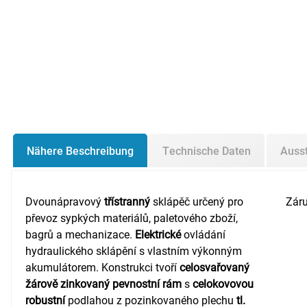
Nähere Beschreibung
Technische Daten
Auss
Dvounápravový
třístranný
sklápěč určený pro
Záru
převoz sypkých materiálů, paletového zboží,
bagrů a mechanizace.
Elektrické
ovládání
hydraulického sklápění s vlastním výkonným
akumulátorem. Konstrukci tvoří
celosvařovaný
žárově zinkovaný pevnostní rám
s
celokovovou
robustní
podlahou z pozinkovaného plechu
tl.