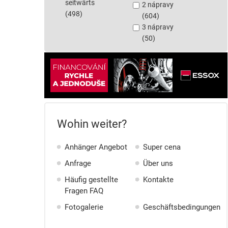
seitwärts
2 nápravy
(498)
(604)
3 nápravy
(50)
Wohin weiter?
Anhänger Angebot
Super cena
Anfrage
Über uns
Häufig gestellte
Kontakte
Fragen FAQ
Fotogalerie
Geschäftsbedingungen