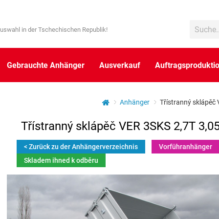
uswahl in der Tschechischen Republik!
Gebrauchte Anhänger
Ausverkauf
Auftragsprodukti
Anhänger
Třístranný sklápěč 
Třístranný sklápěč VER 3SKS 2,7T 3,05
< Zurück zu der Anhängerverzeichnis
Vorführanhänger
Skladem ihned k odběru