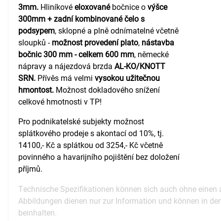
3mm.
Hliníkové
eloxované
bočnice o
výšce
300mm + zadní kombinované čelo s
podsypem
, sklopné a plně odnímatelné včetně
sloupků -
možnost provedení plato
,
nástavba
bočnic 300 mm - celkem 600 mm
, německé
nápravy a nájezdová brzda
AL-KO/KNOTT
SRN.
Přívěs má velmi
vysokou užitečnou
hmontost.
Možnost dokladového snížení
celkové hmotnosti v TP!
Pro podnikatelské subjekty možnost
splátkového prodeje s akontací od 10%, tj.
14100,- Kč a splátkou od 3254,- Kč včetně
povinného a havarijního pojištění bez doložení
příjmů.
Technische Spezifikationen können sich auch ohne einen 
Abbildungen dienen nur zur Information und können in de
beinhalten.