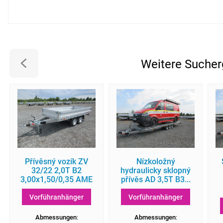
Weitere Sucher
Přívěsný vozík ZV
Nízkoložný
32/22 2,0T B2
hydraulicky sklopný
3,00x1,50/0,35 AME
přívěs AD 3,5T B3...
Vorführanhänger
Vorführanhänger
Abmessungen
:
Abmessungen
: