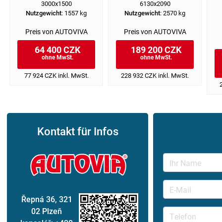
3000x1500
6130x2090
Nutzgewicht
: 1557 kg
Nutzgewicht
: 2570 kg
Preis von AUTOVIVA
Preis von AUTOVIVA
64 400 CZK
189 200 CZK
ohne MwSt.
ohne MwSt.
77 924 CZK inkl. MwSt.
228 932 CZK inkl. MwSt.
Kontakt für Infos
Řepná 36, 321
02 Plzeň