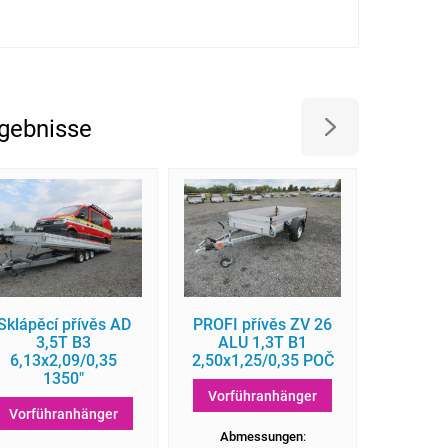
gebnisse
Sklápěcí přívěs AD
PROFI přívěs ZV 26
Přívěsný
3,5T B3
ALU 1,3T B1
bočni
6,13x2,09/0,35
2,50x1,25/0,35 POČ
ALU 1
1350"
Vorführanhänger
Vorfü
Vorführanhänger
Abmessungen
:
Abm