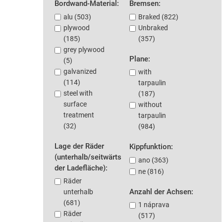
Bordwand-Material:
Bremsen:
alu (503)
Braked (822)
plywood
Unbraked
(185)
(357)
grey plywood
Plane:
(5)
galvanized
with
(114)
tarpaulin
steel with
(187)
surface
without
treatment
tarpaulin
(32)
(984)
Lage der Räder
Kippfunktion:
(unterhalb/seitwärts
ano (363)
der Ladefläche):
ne (816)
Räder
Anzahl der Achsen:
unterhalb
(681)
1 náprava
Räder
(517)