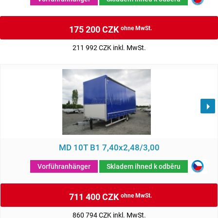
175 200 CZK
ohne MwSt.
211 992 CZK inkl. MwSt.
MD 10T B1 7,40x2,48/3,00
Vorführanhänger
Skladem ihned k odběru
711 400 CZK
ohne MwSt.
860 794 CZK inkl. MwSt.