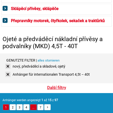
Sklápěcí přívěsy, sklápěče
Přepravníky motorek, čtyřkolek, sekaček a traktůrků
Ojeté a předváděcí nákladní přívěsy a
podvalníky (MKD) 4,5T - 40T
GENUTZTE FILTER |
alles stornieren
nový, předváděcí a skladové, ojetý
Anhänger für internationalen Transport 4,5t – 40t
Další filtry
Anhänger werden angezeigt
1
až
15
z
97
1
2
3
4
...
7