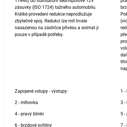
11446) do standardní sedmipólové 12V
pra
zásuvky (ISO 1724) tažného automobilu.
brz
Krátké provedení redukce neprodlužuje
Pok
zbytečně spoj. Redukci lze mít trvale
(vi
nasazenou na zástrčce přívěsu a snímat ji
red
pouze v případě potřeby.
př
pro
vol
dal
tři
nap
Zapojené vstupy - výstupy:
1 -
2 - mlhovka
3 -
4 - pravý blinkr
5 -
6 - brzdové svítilny
7 -