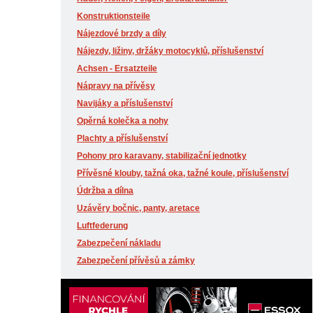
Konstruktionsteile
Nájezdové brzdy a díly
Nájezdy, ližiny, držáky motocyklů, příslušenství
Achsen - Ersatzteile
Nápravy na přívěsy
Navijáky a příslušenství
Opěrná kolečka a nohy
Plachty a příslušenství
Pohony pro karavany, stabilizační jednotky
Přívěsné klouby, tažná oka, tažné koule, příslušenství
Údržba a dílna
Uzávěry bočnic, panty, aretace
Luftfederung
Zabezpečení nákladu
Zabezpečení přívěsů a zámky