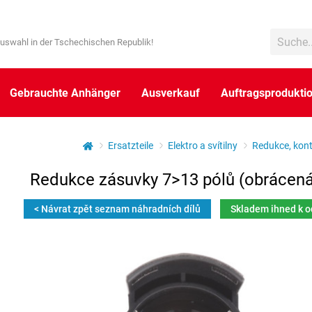
uswahl in der Tschechischen Republik!
Gebrauchte Anhänger
Ausverkauf
Auftragsprodukti
Ersatzteile
Elektro a svítilny
Redukce, kon
Redukce zásuvky 7>13 pólů (obrácená
< Návrat zpět seznam náhradních dílů
Skladem ihned k 