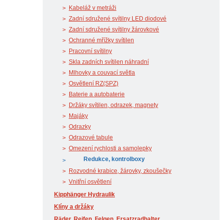
Kabeláž v metráži
Zadní sdružené svítilny LED diodové
Zadní sdružené svítilny žárovkové
Ochranné mřížky svítilen
Pracovní svítilny
Skla zadních svítilen náhradní
Mlhovky a couvací světla
Osvětlení RZ(SPZ)
Baterie a autobaterie
Držáky svítilen, odrazek, magnety
Majáky
Odrazky
Odrazové tabule
Omezení rychlosti a samolepky
Redukce, kontrolboxy
Rozvodné krabice, žárovky, zkoušečky
Vnitřní osvětlení
Kipphänger Hydraulik
Klíny a držáky
Räder, Reifen, Felgen, Ersatzradhalter