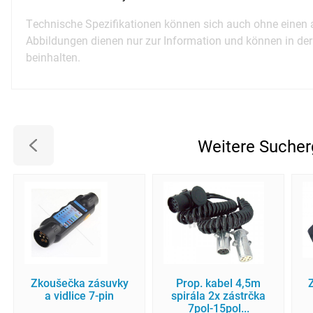
Technische Spezifikationen können sich auch ohne einen 
Abbildungen dienen nur zur Information und können in de
beinhalten.
Weitere Sucher
Zkoušečka zásuvky
Prop. kabel 4,5m
a vidlice 7-pin
spirála 2x zástrčka
7pol-15pol...