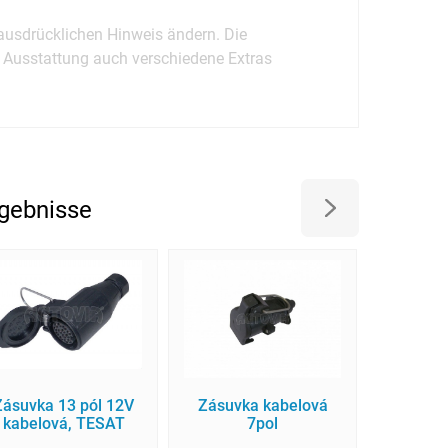
ausdrücklichen Hinweis ändern. Die
r Ausstattung auch verschiedene Extras
gebnisse
Zásuvka 13 pól 12V
Zásuvka kabelová
Reduk
kabelová, TESAT
7pol
13>7 p