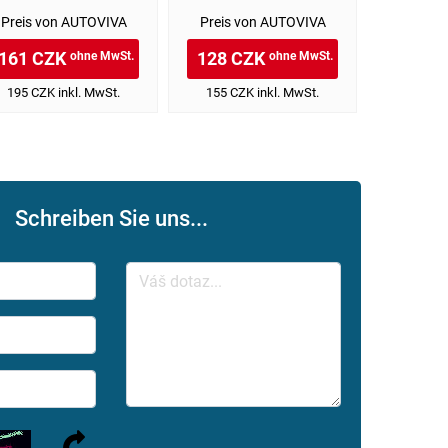
Preis von AUTOVIVA
Preis von AUTOVIVA
Preis v
161 CZK
128 CZK
165 C
ohne MwSt.
ohne MwSt.
195 CZK inkl. MwSt.
155 CZK inkl. MwSt.
200 CZK
Schreiben Sie uns...