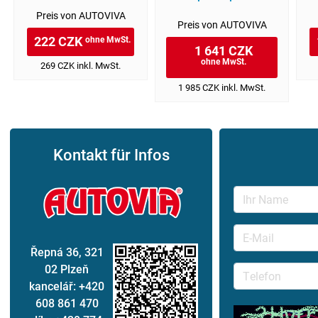
Preis von AUTOVIVA
Preis von AUTOVIVA
222 CZK
ohne MwSt.
1 641 CZK
ohne MwSt.
269 CZK inkl. MwSt.
1 985 CZK inkl. MwSt.
Kontakt für Infos
Řepná 36, 321
02 Plzeň
kancelář: +420
608 861 470