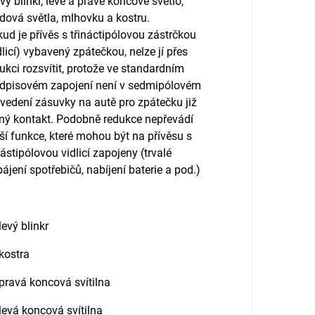
vý blinkr, levé a pravé koncově světlo,
dová světla, mlhovku a kostru.
ud je přívěs s třináctipólovou zástrčkou
dlicí) vybavený zpátečkou, nelze jí přes
ukci rozsvítit, protože ve standardním
edpisovém zapojení není v sedmipólovém
vedení zásuvky na autě pro zpátečku již
ný kontakt. Podobně redukce nepřevádí
ší funkce, které mohou být na přívěsu s
nástipólovou vidlicí zapojeny (trvalé
ájení spotřebičů, nabíjení baterie a pod.)
 levý blinkr
 kostra
 pravá koncová svítilna
 levá koncová svítilna