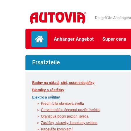
Die größte Anhängera
Anhänger Angebot
Super cena
Ersatzteile
Bedny na nářadí, sítě, ostatní doplňky
Blatníky a zástěrky
Elektro a svítilny
Přední bílá obrysová světla
Červenobílá a červená poziční světla
Oranžová boční poziční světla
Zástrčky, zásuvky, konektory svítilen
Kabeláže kompletní